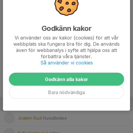
20. Jakub Obrebski
Godkänn kakor
29. Leia Lindvall
Vi använder oss av kakor (cookies) för att vår
webbplats ska fungera bra för dig. De används
31. Hannes Markskog
även för webbanalys i syfte att hjälpa oss att
förbättra våra tjänster.
33. Abdijibar Sultan
Så använder vi cookies
Charles Roos
Godkänn alla kakor
Holger Sydhammar
Bara nödvändiga
Ledare
Joakim Ruul
Huvudledare