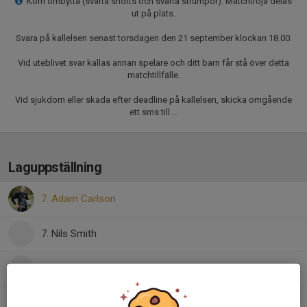
Kom ombytta (svarta shorts och svarta strumpor). Matchtröja delas
ut på plats.
Svara på kallelsen senast torsdagen den 21 september klockan 18.00.
Vid uteblivet svar kallas annan spelare och ditt barn får stå över detta
matchtillfälle.
Vid sjukdom eller skada efter deadline på kallelsen, skicka omgående
ett sms till ...
Laguppställning
7. Adam Carlson
7. Nils Smith
9. Isak Ruul
10. Hugo Almquist-Karlsson