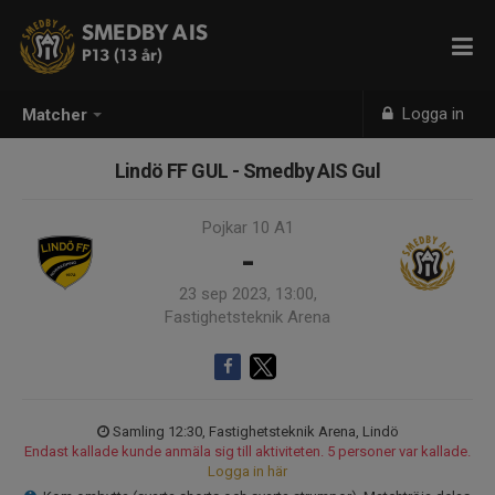
SMEDBY AIS
P13 (13 år)
Logga in
Matcher
Lindö FF GUL - Smedby AIS Gul
Pojkar 10 A1
-
23 sep 2023, 13:00,
Fastighetsteknik Arena
Samling 12:30, Fastighetsteknik Arena, Lindö
Endast kallade kunde anmäla sig till aktiviteten. 5 personer var kallade.
Logga in här