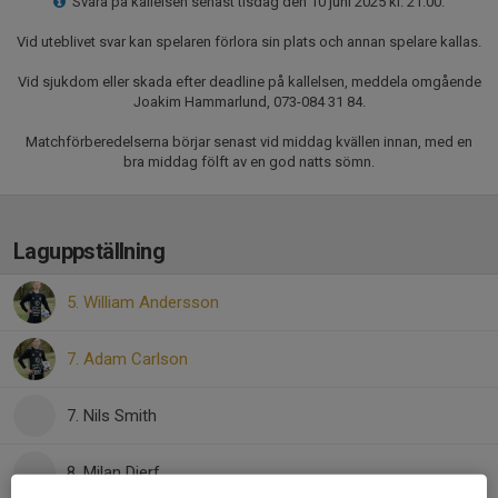
Svara på kallelsen senast tisdag den 10 juni 2025 kl. 21.00.
Vid uteblivet svar kan spelaren förlora sin plats och annan spelare kallas.
Vid sjukdom eller skada efter deadline på kallelsen, meddela omgående
Joakim Hammarlund, 073-084 31 84.
Matchförberedelserna börjar senast vid middag kvällen innan, med en
bra middag fölft av en god natts sömn.
Laguppställning
5. William Andersson
7. Adam Carlson
7. Nils Smith
8. Milan Djerf