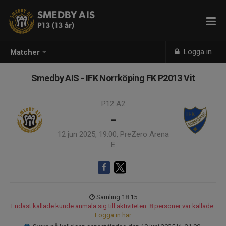
SMEDBY AIS
P13 (13 år)
Logga in
Matcher
Smedby AIS - IFK Norrköping FK P2013 Vit
P12 A2
-
12 jun 2025, 19:00, PreZero Arena
E
Samling 18:15
Endast kallade kunde anmäla sig till aktiviteten. 8 personer var kallade.
Logga in här