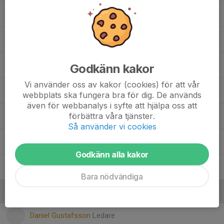
10. Matias Fernandes
20. Jakub Obrebski
35. Sixten Wackenhag
Godkänn kakor
Vi använder oss av kakor (cookies) för att vår
37. Viggo Hammarlund
webbplats ska fungera bra för dig. De används
även för webbanalys i syfte att hjälpa oss att
förbättra våra tjänster.
38. Melvin Karlsson
Så använder vi cookies
39. Zubair Mahamed
Godkänn alla kakor
Arvid Narveby
Bara nödvändiga
Ledare
Daniel Gustafsson
Ledare