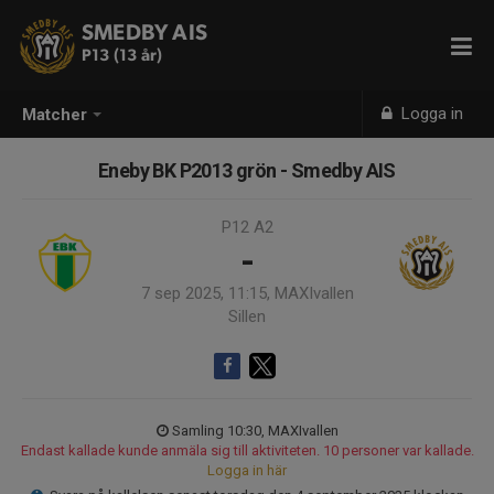
SMEDBY AIS
P13 (13 år)
Logga in
Matcher
Eneby BK P2013 grön - Smedby AIS
P12 A2
-
7 sep 2025, 11:15, MAXIvallen
Sillen
Samling 10:30, MAXIvallen
Endast kallade kunde anmäla sig till aktiviteten. 10 personer var kallade.
Logga in här