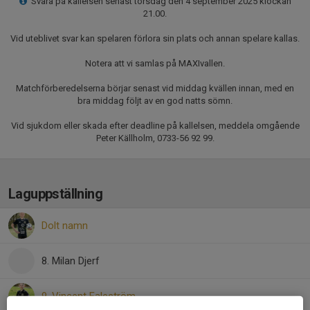
Svara på kallelsen senast torsdag den 4 september 2025 klockan
21.00.
Vid uteblivet svar kan spelaren förlora sin plats och annan spelare kallas.
Notera att vi samlas på MAXIvallen.
Matchförberedelserna börjar senast vid middag kvällen innan, med en
bra middag följt av en god natts sömn.
Vid sjukdom eller skada efter deadline på kallelsen, meddela omgående
Peter Källholm, 0733-56 92 99.
Laguppställning
Dolt namn
8. Milan Djerf
9. Vincent Faleström