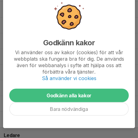
10. Matias Fernandes
16. Ludvig Källholm
Godkänn kakor
23. Monhing Chan
Vi använder oss av kakor (cookies) för att vår
25. Vincent Ekström
webbplats ska fungera bra för dig. De används
även för webbanalys i syfte att hjälpa oss att
förbättra våra tjänster.
27. Mohammed-Amine Jamal
Så använder vi cookies
28. Edin Kabahija Andersson
Godkänn alla kakor
35. Sixten Wackenhag
Bara nödvändiga
37. Viggo Hammarlund
Ledare