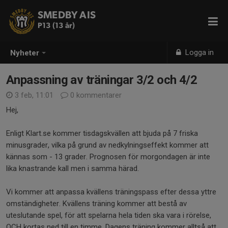
SMEDBY AIS
P13 (13 år)
Logga in
Nyheter
Anpassning av träningar 3/2 och 4/2
3 feb, 11:01
0 kommentarer
Hej,
Enligt Klart.se kommer tisdagskvällen att bjuda på 7 friska
minusgrader, vilka på grund av nedkylningseffekt kommer att
kännas som - 13 grader. Prognosen för morgondagen är inte
lika knastrande kall men i samma härad.
Vi kommer att anpassa kvällens träningspass efter dessa yttre
omständigheter. Kvällens träning kommer att bestå av
uteslutande spel, för att spelarna hela tiden ska vara i rörelse,
OCH kortas ned till en timme. Dagens träning kommer alltså att