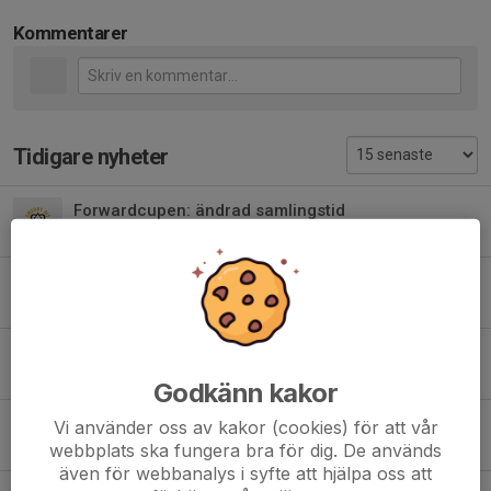
Kommentarer
Tidigare nyheter
Forwardcupen: ändrad samlingstid
5 aug, 21:33
0
Information inför Forwardcupen
25 jul, 15:57
0
Vårsäsongens sista träning
16 jun, 16:20
0
Godkänn kakor
Förtydliganden inför Fotbollsfamiljens matchdag
Vi använder oss av kakor (cookies) för att vår
14 jun, 20:08
0
webbplats ska fungera bra för dig. De används
även för webbanalys i syfte att hjälpa oss att