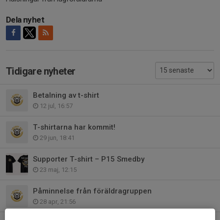
Dela nyhet
Tidigare nyheter
Betalning av t-shirt
12 jul, 16:57
T-shirtarna har kommit!
29 jun, 18:41
Supporter T-shirt – P15 Smedby
23 maj, 12:15
Påminnelse från föräldragruppen
28 apr, 21:56