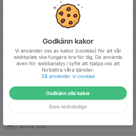
⚽️ Stötta Smedby AIS P15! ⚽️
19 apr, 18:22
Ny träningstider!
17 apr, 18:29
Godkänn kakor
Ingen träning ikväll.
13 apr, 07:52
Vi använder oss av kakor (cookies) för att vår
webbplats ska fungera bra för dig. De används
Ej upphämtade varor
även för webbanalys i syfte att hjälpa oss att
9 mar, 20:11
förbättra våra tjänster.
Så använder vi cookies
Ingen träning måndag 9/3
8 mar, 14:17
Godkänn alla kakor
Hämta upp varor
Bara nödvändiga
5 mar, 18:20
Försäljning avslutad
2 mar, 20:55