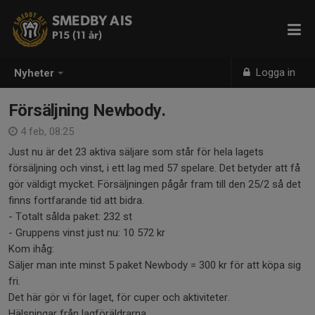
SMEDBY AIS
P15 (11 år)
Logga in
Nyheter
Försäljning Newbody.
4 feb, 08:25
Just nu är det 23 aktiva säljare som står för hela lagets
försäljning och vinst, i ett lag med 57 spelare. Det betyder att få
gör väldigt mycket. Försäljningen pågår fram till den 25/2 så det
finns fortfarande tid att bidra.
- Totalt sålda paket: 232 st
- Gruppens vinst just nu: 10 572 kr
Kom ihåg:
Säljer man inte minst 5 paket Newbody = 300 kr för att köpa sig
fri.
Det här gör vi för laget, för cuper och aktiviteter.
Hälsningar från lagföräldrarna