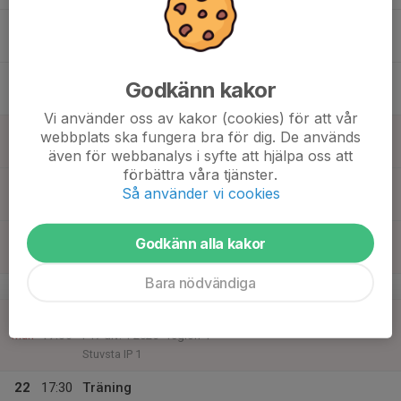
16
Ons
17
Godkänn kakor
Tor
Vi använder oss av kakor (cookies) för att vår
18
10:30
Träning
webbplats ska fungera bra för dig. De används
12:00
Fre
PreZero Arena, A-plan
även för webbanalys i syfte att hjälpa oss att
förbättra våra tjänster.
19
10:30
Träning
Så använder vi cookies
12:00
Lör
PreZero Arena, A-plan
20
Godkänn alla kakor
Sön
Bara nödvändiga
v.17
21
15:00
Match mot Stuvsta IF
17:00
Mån
F17 div. 1 2025 - region 4
Stuvsta IP 1
22
17:30
Träning