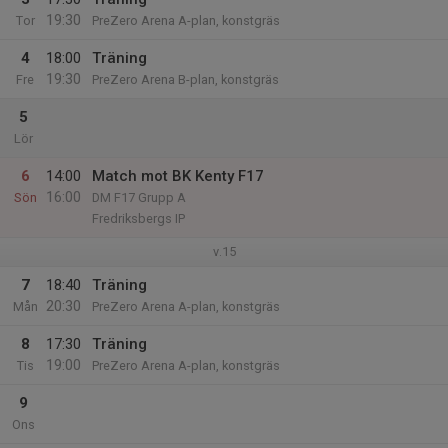
19:30
Tor
PreZero Arena A-plan, konstgräs
4
18:00
Träning
19:30
Fre
PreZero Arena B-plan, konstgräs
5
Lör
6
14:00
Match mot BK Kenty F17
16:00
Sön
DM F17 Grupp A
Fredriksbergs IP
v.15
7
18:40
Träning
20:30
Mån
PreZero Arena A-plan, konstgräs
8
17:30
Träning
19:00
Tis
PreZero Arena A-plan, konstgräs
9
Ons