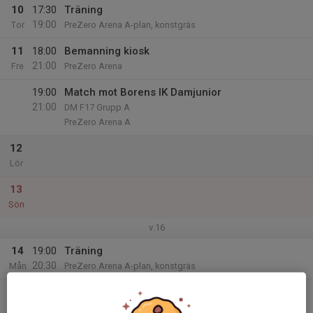
10
17:30
Träning
19:00
Tor
PreZero Arena A-plan, konstgräs
11
18:00
Bemanning kiosk
21:00
Fre
PreZero Arena
19:00
Match mot Borens IK Damjunior
21:00
DM F17 Grupp A
PreZero Arena A
12
Lör
13
Sön
v.16
14
19:00
Träning
20:30
Mån
PreZero Arena A-plan, konstgräs
15
17:30
Träning
19:00
Tis
PreZero Arena A-plan, konstgräs