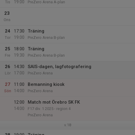
19:00
Tis
PreZero Arena A-plan
23
Ons
24
17:30
Träning
19:00
Tor
PreZero Arena B-plan
25
18:00
Träning
19:30
Fre
PreZero Arena B-plan
26
14:30
SAIS-dagen, lagfotografering
17:00
Lör
PreZero Arena
27
11:00
Bemanning kiosk
14:00
Sön
PreZero Arena
12:00
Match mot Örebro SK FK
14:00
F17 div. 1 2025 - region 4
PreZero Arena
v.18