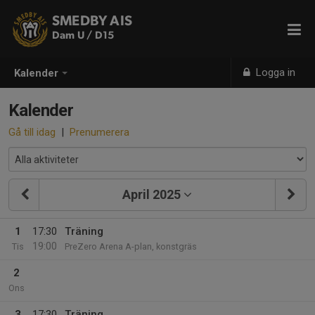
SMEDBY AIS
Dam U / D15
Logga in
Kalender
Kalender
Gå till idag
|
Prenumerera
April 2025
1
17:30
Träning
19:00
Tis
PreZero Arena A-plan, konstgräs
2
Ons
3
17:30
Träning