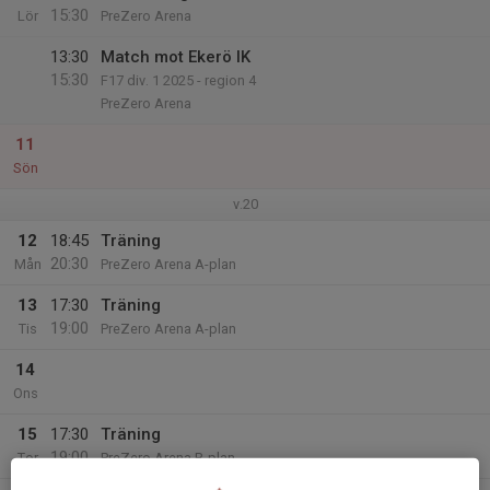
15:30
Lör
PreZero Arena
13:30
Match mot Ekerö IK
15:30
F17 div. 1 2025 - region 4
PreZero Arena
11
Sön
v.20
12
18:45
Träning
20:30
Mån
PreZero Arena A-plan
13
17:30
Träning
19:00
Tis
PreZero Arena A-plan
14
Ons
15
17:30
Träning
19:00
Tor
PreZero Arena B-plan