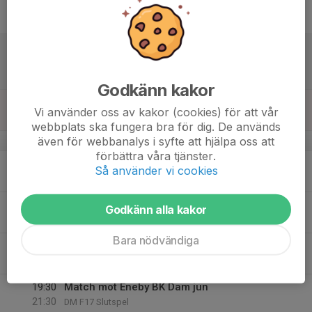
16
18:00
Träning
19:30
Fre
PreZero Arena B-plan
17
13:15
Match mot Karlbergs BK
15:15
Lör
F17 div. 1 2025 - region 4
Kristinebergs IP 1
Godkänn kakor
18
Vi använder oss av kakor (cookies) för att vår
Sön
webbplats ska fungera bra för dig. De används
även för webbanalys i syfte att hjälpa oss att
v.21
förbättra våra tjänster.
19
18:45
Träning
Så använder vi cookies
20:15
Mån
PreZero Arena A-plan
20
17:30
Träning
Godkänn alla kakor
19:00
Tis
PreZero Arena A-plan
Bara nödvändiga
21
18:30
Bemanning kiosk
21:30
Ons
PreZero Arena
19:30
Match mot Eneby BK Dam jun
21:30
DM F17 Slutspel