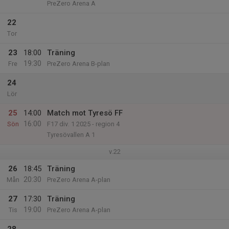
PreZero Arena A
22
Tor
23
18:00
Träning
19:30
Fre
PreZero Arena B-plan
24
Lör
25
14:00
Match mot Tyresö FF
16:00
Sön
F17 div. 1 2025 - region 4
Tyresövallen A 1
v.22
26
18:45
Träning
20:30
Mån
PreZero Arena A-plan
27
17:30
Träning
19:00
Tis
PreZero Arena A-plan