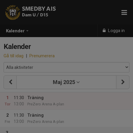
SMEDBY AIS
Dam U / D15
Logga in
Kalender
Kalender
Gå till idag
|
Prenumerera
Maj 2025
1
11:30
Träning
13:00
Tor
PreZero Arena A-plan
2
11:30
Träning
13:00
Fre
PreZero Arena A-plan
3