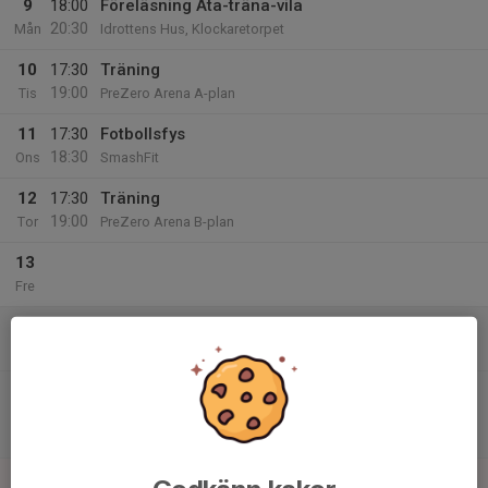
9
18:00
Föreläsning Äta-träna-vila
20:30
Mån
Idrottens Hus, Klockaretorpet
10
17:30
Träning
19:00
Tis
PreZero Arena A-plan
11
17:30
Fotbollsfys
18:30
Ons
SmashFit
12
17:30
Träning
19:00
Tor
PreZero Arena B-plan
13
Fre
14
13:45
Kioskpass
16:30
Lör
Klubbhuset PreZero Arena
14:30
Match mot Eskilstuna United DFF
16:30
Träningsmatcher 2026 D15
PreZero Arena, B-plan
15