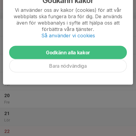
Godkänn kakor
Sön
Vi använder oss av kakor (cookies) för att vår
v.8
webbplats ska fungera bra för dig. De används
även för webbanalys i syfte att hjälpa oss att
16
19:00
Träning
förbättra våra tjänster.
20:30
Mån
PreZero Arena A-plan
Så använder vi cookies
17
17:30
Träning
19:00
Tis
PreZero Arena A-plan
Godkänn alla kakor
18
Bara nödvändiga
Ons
19
Tor
20
Fre
21
Lör
22