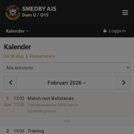
SMEDBY AIS
Dam U / D15
Logga in
Kalender
Kalender
Gå till idag
|
Prenumerera
Februari 2026
1
13:00
Match mot Bollstanäs
15:00
Sön
Träningsmatcher 2026 Dam U
Söderviksplanen
v.6
2
19:00
Träning