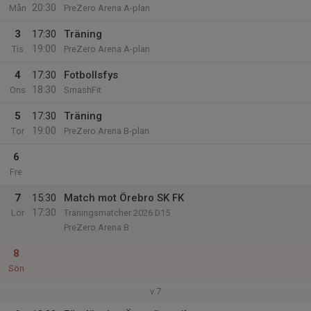
20:30
Mån
PreZero Arena A-plan
3
17:30
Träning
19:00
Tis
PreZero Arena A-plan
4
17:30
Fotbollsfys
18:30
Ons
SmashFit
5
17:30
Träning
19:00
Tor
PreZero Arena B-plan
6
Fre
7
15:30
Match mot Örebro SK FK
17:30
Lör
Träningsmatcher 2026 D15
PreZero Arena B
8
Sön
v.7