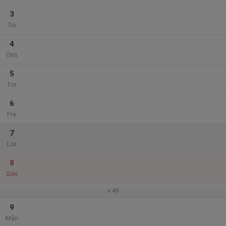
3
Tis
4
Ons
5
Tor
6
Fre
7
Lör
8
Sön
v.46
9
Mån