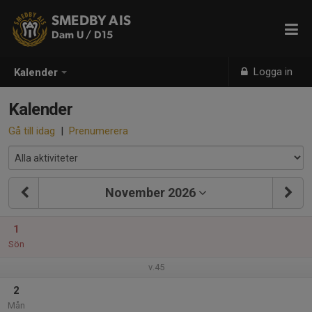
SMEDBY AIS
Dam U / D15
Logga in
Kalender
Kalender
Gå till idag
|
Prenumerera
November 2026
1
Sön
v.45
2
Mån