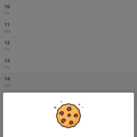
10
Tis
11
Ons
12
Tor
13
Fre
14
Lör
15
Sön
v.47
16
Mån