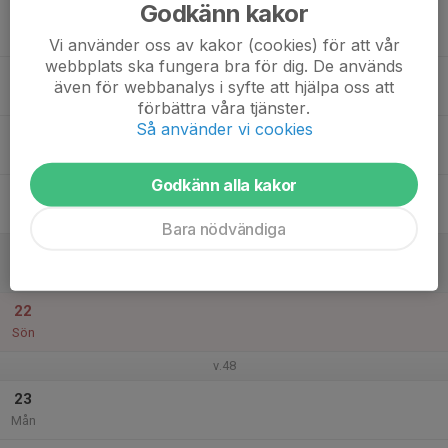
Godkänn kakor
17
Tis
Vi använder oss av kakor (cookies) för att vår
webbplats ska fungera bra för dig. De används
18
även för webbanalys i syfte att hjälpa oss att
Ons
förbättra våra tjänster.
Så använder vi cookies
19
Tor
Godkänn alla kakor
20
Fre
Bara nödvändiga
21
Lör
22
Sön
v.48
23
Mån