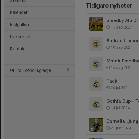
Statistik
Tidigare nyheter
Kalender
Smedby AIS D1
Bildgalleri
15 sep 2024
Dokument
Ändrad träning
10 sep 2024
Kontakt
Match Smedby 
15 aug 2024
ÖFF:s Fotbollsglädje
Tack!
20 jul 2024
Gothia Cup - 
14 jul 2024
Cornelia Ljung
21 jun 2024