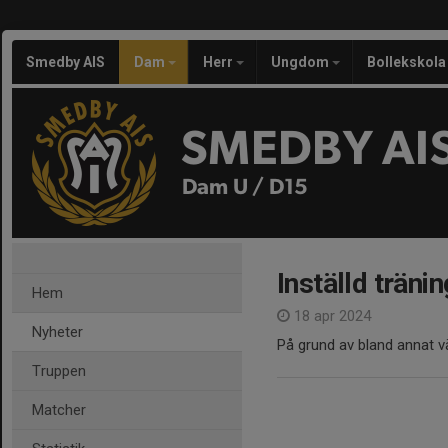
Smedby AIS
Dam
Herr
Ungdom
Bollekskola
SMEDBY AI
Dam U / D15
Inställd träni
Hem
18 apr 2024
Nyheter
På grund av bland annat väde
Truppen
Matcher