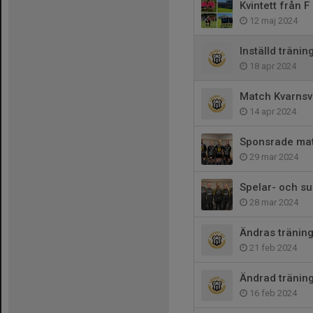
Kvintett från 
12 maj 2024
Inställd tränin
18 apr 2024
Match Kvarns
14 apr 2024
Sponsrade ma
29 mar 2024
Spelar- och su
28 mar 2024
Ändras träning
21 feb 2024
Ändrad träning
16 feb 2024