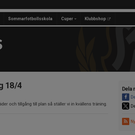
Sommarfotbollsskola
Cuper
Klubbshop
S
ng 18/4
Dela 
De
r och tillgång till plan så ställer vi in kvällens träning.
De
Ny