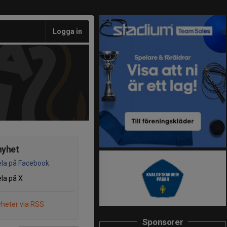
Logga in
nyhet
la på Facebook
la på X
heter via RSS
Sponsorer