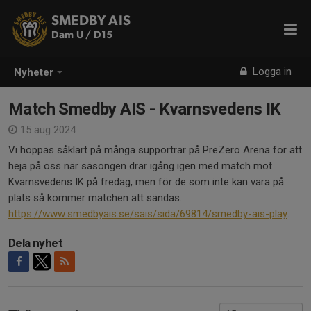
SMEDBY AIS
Dam U / D15
Logga in
Nyheter
Match Smedby AIS - Kvarnsvedens IK
15 aug 2024
Vi hoppas såklart på många supportrar på PreZero Arena för att
heja på oss när säsongen drar igång igen med match mot
Kvarnsvedens IK på fredag, men för de som inte kan vara på
plats så kommer matchen att sändas.
https://www.smedbyais.se/sais/sida/69814/smedby-ais-play
.
Dela nyhet