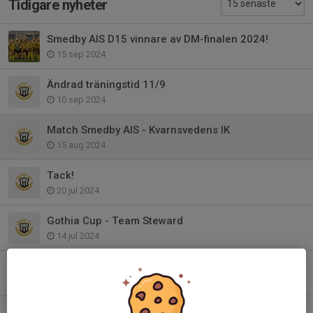
Tidigare nyheter
Smedby AIS D15 vinnare av DM-finalen 2024!
15 sep 2024
Ändrad träningstid 11/9
10 sep 2024
Match Smedby AIS - Kvarnsvedens IK
15 aug 2024
Tack!
20 jul 2024
Gothia Cup - Team Steward
14 jul 2024
Cornelia Ljungberg uttagen till SvFF:s Riksläger 2024
21 jun 2024
Kvintett från F 09 med på utvecklingsläger i Halmstad