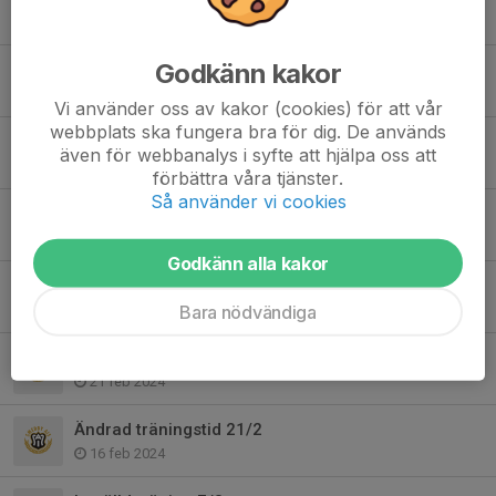
12 maj 2024
Godkänn kakor
Inställd träning 18/4
18 apr 2024
Vi använder oss av kakor (cookies) för att vår
webbplats ska fungera bra för dig. De används
Match Kvarnsveden
även för webbanalys i syfte att hjälpa oss att
14 apr 2024
förbättra våra tjänster.
Så använder vi cookies
Sponsrade matchkläder
29 mar 2024
Godkänn alla kakor
Spelar- och supportertröjor
28 mar 2024
Bara nödvändiga
Ändras träningstid 22/2
21 feb 2024
Ändrad träningstid 21/2
16 feb 2024