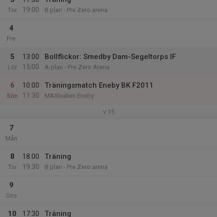
19:00
Tor
B plan - Pre Zero arena
4
Fre
5
13:00
Bollflickor: Smedby Dam-Segeltorps IF
15:00
Lör
A-plan - Pre Zero Arena
6
10:00
Träningsmatch Eneby BK F2011
11:30
Sön
MAXIvallen Eneby
v.15
7
Mån
8
18:00
Träning
19:30
Tis
B plan - Pre Zero arena
9
Ons
10
17:30
Träning