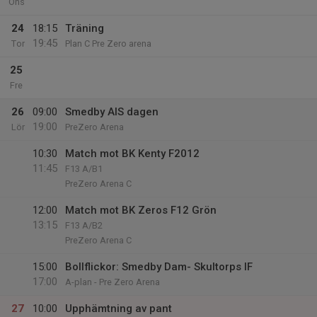
Ons
24
18:15
Träning
19:45
Tor
Plan C Pre Zero arena
25
Fre
26
09:00
Smedby AIS dagen
19:00
Lör
PreZero Arena
10:30
Match mot BK Kenty F2012
11:45
F13 A/B1
PreZero Arena C
12:00
Match mot BK Zeros F12 Grön
13:15
F13 A/B2
PreZero Arena C
15:00
Bollflickor: Smedby Dam- Skultorps IF
17:00
A-plan - Pre Zero Arena
27
10:00
Upphämtning av pant