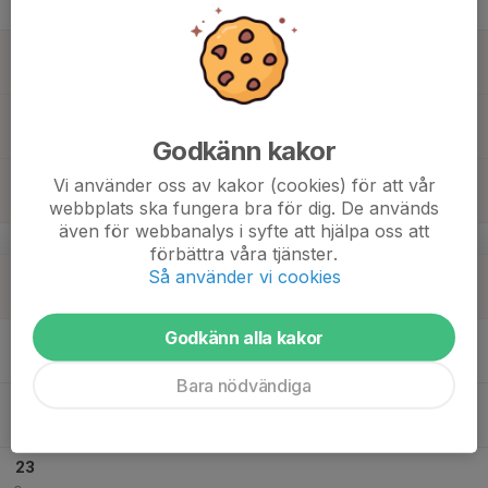
Tor
18
Fre
19
Lör
Godkänn kakor
20
Vi använder oss av kakor (cookies) för att vår
Sön
webbplats ska fungera bra för dig. De används
även för webbanalys i syfte att hjälpa oss att
v.17
förbättra våra tjänster.
21
Så använder vi cookies
Mån
Godkänn alla kakor
22
16:45
Planering: seriespel, träning, Borlänge
17:30
Tis
Klubbhuset Pre Zero arena
Bara nödvändiga
17:30
Träning
19:00
Plan C Pre Zero arena
23