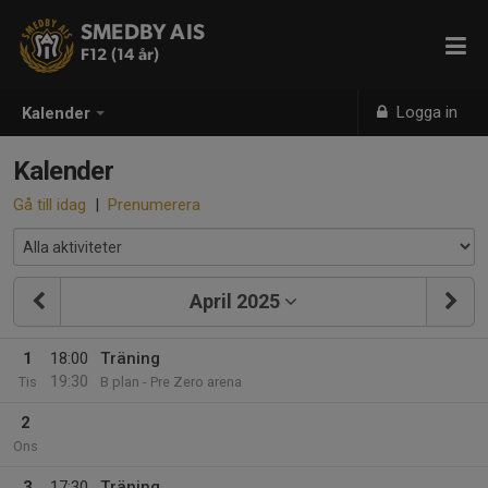
SMEDBY AIS
F12 (14 år)
Logga in
Kalender
Kalender
Gå till idag
|
Prenumerera
April 2025
1
18:00
Träning
19:30
Tis
B plan - Pre Zero arena
2
Ons
3
17:30
Träning