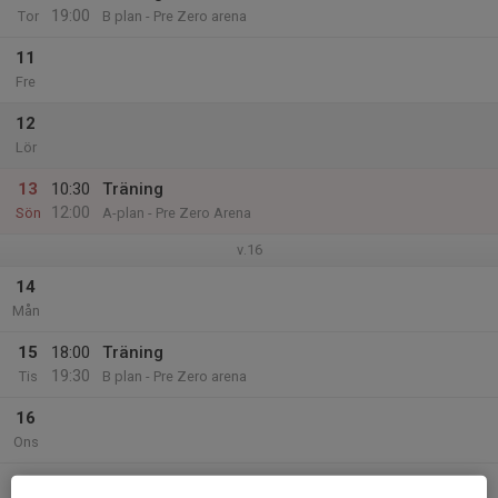
19:00
Tor
B plan - Pre Zero arena
11
Fre
12
Lör
13
10:30
Träning
12:00
Sön
A-plan - Pre Zero Arena
v.16
14
Mån
15
18:00
Träning
19:30
Tis
B plan - Pre Zero arena
16
Ons
17