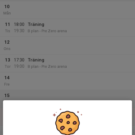
10
Mån
11
18:00
Träning
19:30
Tis
B plan - Pre Zero arena
12
Ons
13
17:30
Träning
19:00
Tor
B plan - Pre Zero arena
14
Fre
15
Lör
16
16:00
Träningsmatch mot Västra Husby
17:30
Sön
Pre Zero arena B-plan
v.12