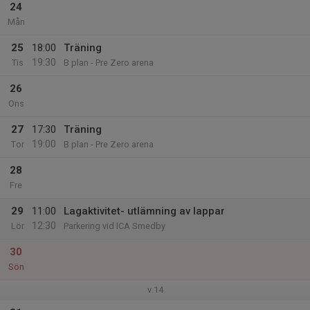
24
Mån
25
18:00
Träning
19:30
Tis
B plan - Pre Zero arena
26
Ons
27
17:30
Träning
19:00
Tor
B plan - Pre Zero arena
28
Fre
29
11:00
Lagaktivitet- utlämning av lappar
12:30
Lör
Parkering vid ICA Smedby
30
Sön
v.14