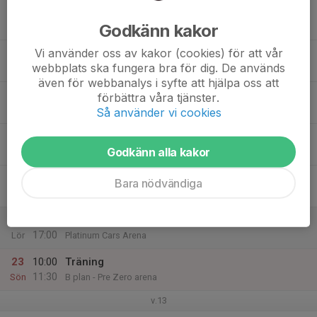
17
Godkänn kakor
Mån
Vi använder oss av kakor (cookies) för att vår
18
18:00
Träning
webbplats ska fungera bra för dig. De används
19:30
Tis
B plan - Pre Zero arena
även för webbanalys i syfte att hjälpa oss att
19
förbättra våra tjänster.
Ons
Så använder vi cookies
20
17:30
Träning
Godkänn alla kakor
19:00
Tor
B plan - Pre Zero arena
21
Bara nödvändiga
Fre
22
15:00
Lagaktivitet IFK Norrköping Dam-Vittsjö
17:00
Lör
Platinum Cars Arena
23
10:00
Träning
11:30
Sön
B plan - Pre Zero arena
v.13