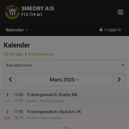
SMEDBY AIS
F12 (14 år)
Logga in
Kalender
Kalender
Gå till idag
|
Prenumerera
Mars 2025
1
15:00
Träningsmatch Eneby BK
17:00
Lör
B plan - Pre Zero arena
2
17:00
Träningsmatch Hjulsbro IK
18:30
Sön
PreZero Arena B-plan
v.10