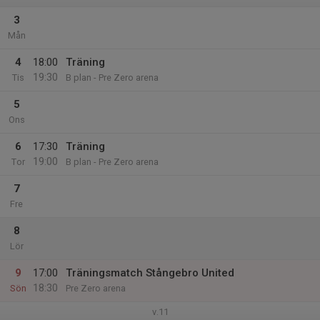
3
Mån
4
18:00
Träning
19:30
Tis
B plan - Pre Zero arena
5
Ons
6
17:30
Träning
19:00
Tor
B plan - Pre Zero arena
7
Fre
8
Lör
9
17:00
Träningsmatch Stångebro United
18:30
Sön
Pre Zero arena
v.11