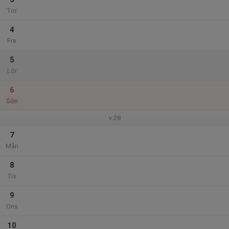
Tor
4
Fre
5
Lör
6
Sön
v.28
7
Mån
8
Tis
9
Ons
10