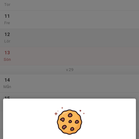
Tor
11
Fre
12
Lör
13
Sön
v.29
14
Mån
15
Tis
16
Ons
17