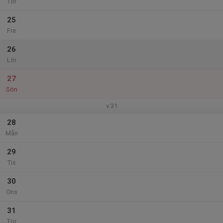
Tor
25
Fre
26
Lör
27
Sön
v.31
28
Mån
29
Tis
30
Ons
31
Tor