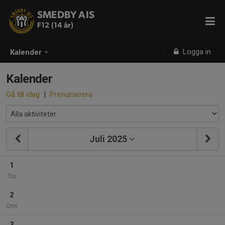
SMEDBY AIS
F12 (14 år)
Logga in
Kalender
Kalender
Gå till idag
|
Prenumerera
Juli 2025
1
Tis
2
Ons
3