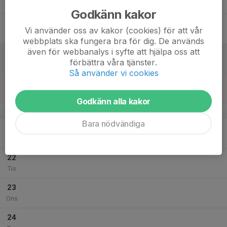
Tor
Godkänn kakor
18
Vi använder oss av kakor (cookies) för att vår
Fre
webbplats ska fungera bra för dig. De används
även för webbanalys i syfte att hjälpa oss att
19
förbättra våra tjänster.
Lör
Så använder vi cookies
20
Sön
Godkänn alla kakor
v.30
Bara nödvändiga
21
Mån
22
Tis
23
Ons
24