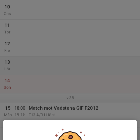
10
Ons
11
Tor
12
Fre
13
Lör
14
Sön
v.38
15
18:00
Match mot Vadstena GIF F2012
19:15
Mån
F13 A/B1 Höst
Kungsvalla IP
16
17:30
Träning
19:00
Tis
Plan C Pre Zero arena