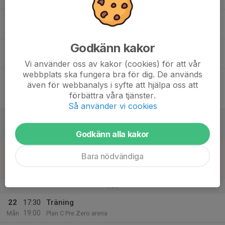
17
Ons
Godkänn kakor
18
18:15
Träning
19:45
Tor
Plan C Pre Zero arena
Vi använder oss av kakor (cookies) för att vår
webbplats ska fungera bra för dig. De används
19
17:00
Match mot Lindö FF F12 Gul
även för webbanalys i syfte att hjälpa oss att
18:15
Fre
F13 A/B1 Höst
förbättra våra tjänster.
PreZero Arena C-plan
Så använder vi cookies
20
Lör
Godkänn alla kakor
21
17:00
Match mot Ödeshögs IK F11
Bara nödvändiga
18:15
Sön
F13 A/B2 Höst
PreZero Arena C
v.39
22
17:30
Träning
19:00
Mån
Plan C Pre Zero arena