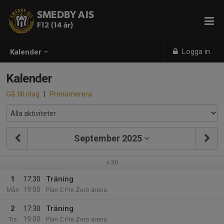
SMEDBY AIS
F12 (14 år)
Logga in
Kalender
Kalender
Gå till idag
|
Prenumerera
September 2025
v.36
1
17:30
Träning
19:00
Mån
Plan C Pre Zero arena
2
17:30
Träning
19:00
Tis
Plan C Pre Zero arena