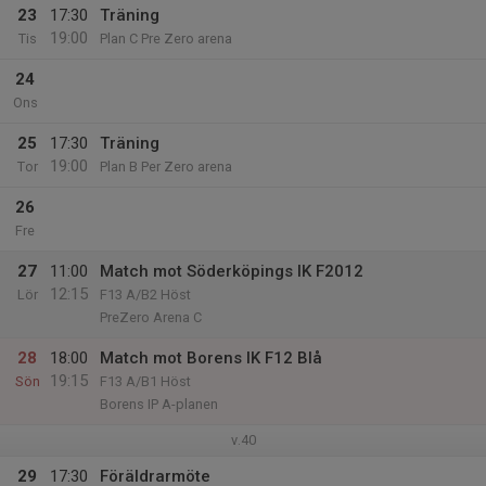
23
17:30
Träning
19:00
Tis
Plan C Pre Zero arena
24
Ons
25
17:30
Träning
19:00
Tor
Plan B Per Zero arena
26
Fre
27
11:00
Match mot Söderköpings IK F2012
12:15
Lör
F13 A/B2 Höst
PreZero Arena C
28
18:00
Match mot Borens IK F12 Blå
19:15
Sön
F13 A/B1 Höst
Borens IP A-planen
v.40
29
17:30
Föräldrarmöte