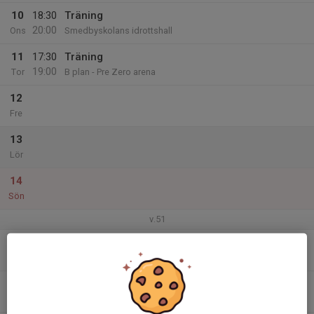
10
18:30
Träning
20:00
Ons
Smedbyskolans idrottshall
11
17:30
Träning
19:00
Tor
B plan - Pre Zero arena
12
Fre
13
Lör
14
Sön
v.51
15
Mån
16
18:30
Laghäng och avslutning
20:30
Tis
Klubbhuset PreZero arena