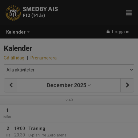
SMEDBY AIS
F12 (14 år)
Logga in
Kalender
Kalender
Gå till idag
|
Prenumerera
December 2025
v.49
1
Mån
2
19:00
Träning
20:30
Tis
B-plan Pre Zero arena