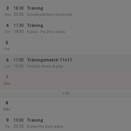
3
18:30
Träning
20:00
Ons
Smedbyskolans idrottshall
4
17:30
Träning
19:00
Tor
B plan - Pre Zero arena
5
Fre
6
11:00
Träningsmatch 11v11
13:00
Lör
PreZero Arena A-plan
7
Sön
v.50
8
Mån
9
19:00
Träning
20:30
Tis
B-plan Pre Zero arena