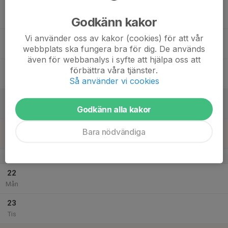
17
Godkänn kakor
Ons
Vi använder oss av kakor (cookies) för att vår
18
webbplats ska fungera bra för dig. De används
Tor
även för webbanalys i syfte att hjälpa oss att
19
förbättra våra tjänster.
Fre
Så använder vi cookies
20
Godkänn alla kakor
Lör
21
Bara nödvändiga
Sön
v.52
22
Mån
23
Tis