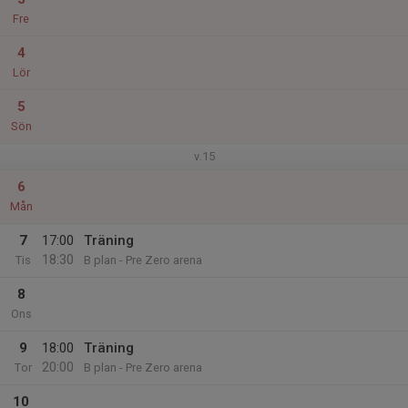
Fre
4
Lör
5
Sön
v.15
6
Mån
7
17:00
Träning
18:30
Tis
B plan - Pre Zero arena
8
Ons
9
18:00
Träning
20:00
Tor
B plan - Pre Zero arena
10