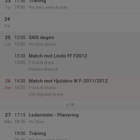
23
17:30
Träning
19:00
Tor
Pre Zero arena B-plan
24
Fre
25
12:00
SAIS dagen
15:00
Lör
Pre Zero Arena
13:30
Match mot Lindö FF F2012
15:00
F14 A/B Östra
PreZero Arena B
26
14:30
Match mot Hjulsbro IK F-2011/2012
16:00
Sön
F14 A/B Västra
ICA Signalen Arena
v.18
27
17:15
Ledarmöte - Planering
18:45
Mån
Pre Zero
19:00
Träning