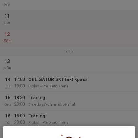
Fre
11
Lör
12
Sön
v.16
13
Mån
14
17:00
OBLIGATORISKT taktikpass
19:00
Tis
B plan - Pre Zero arena
15
18:30
Träning
20:00
Ons
Smedbyskolans idrottshall
16
18:00
Träning
20:00
Tor
B plan - Pre Zero arena
17