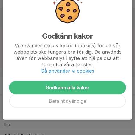
Fre
18
Lör
19
11:00
Match mot BK Kenty F2012
Godkänn kakor
12:30
Sön
F14 A/B Västra
PreZero Arena B
Vi använder oss av kakor (cookies) för att vår
webbplats ska fungera bra för dig. De används
11:00
Kiosk (hemmamatch vs. Kenty)
även för webbanalys i syfte att hjälpa oss att
13:30
Pre Zero Arena
förbättra våra tjänster.
Så använder vi cookies
v.17
20
19:00
Träning
Godkänn alla kakor
20:30
Mån
Pre Zero arena plan C
21
17:30
Träning
Bara nödvändiga
19:00
Tis
Pre Zero arena plan B
22
Ons