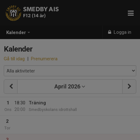
SMEDBY AIS
F12 (14 år)
Logga in
Kalender
Kalender
Gå till idag
|
Prenumerera
April 2026
1
18:30
Träning
20:00
Ons
Smedbyskolans idrottshall
2
Tor
3