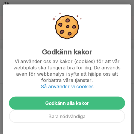
16
Lör
17
14:00
Match mot Stångebro United BK F2012
15:30
Sön
F14 A/B Västra
Lambohov Konstgräsplan
v.21
Godkänn kakor
18
19:00
Träning
20:30
Mån
Pre Zero arena plan C
Vi använder oss av kakor (cookies) för att vår
webbplats ska fungera bra för dig. De används
19
17:30
Träning
även för webbanalys i syfte att hjälpa oss att
19:00
Tis
Pre Zero arena plan B
förbättra våra tjänster.
Så använder vi cookies
20
Ons
Godkänn alla kakor
21
18:30
Match mot IK Waria F2012
20:00
Tor
F14 A/B Östra
Bara nödvändiga
Bollspelaren konstgräs
22