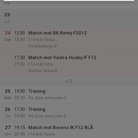
Fre
23
Lör
24
12:00
Match mot BK Kenty F2012
13:30
Sön
F14 A/B Västra
Fredriksbergs IP
17:30
Match mot Västra Husby IF F12
19:00
F14 A/B Östra
PreZero Arena B
v.22
25
19:00
Träning
20:30
Mån
Pre Zero arena plan C
26
17:30
Träning
19:00
Tis
Pre Zero arena plan B
27
19:15
Match mot Borens IK F12 BLÅ
20:45
Ons
F14 A/B Västra