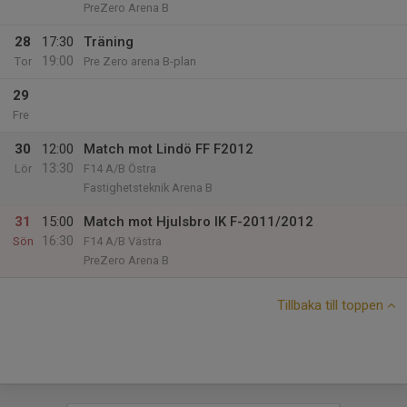
PreZero Arena B
28
17:30
Träning
19:00
Tor
Pre Zero arena B-plan
29
Fre
30
12:00
Match mot Lindö FF F2012
13:30
Lör
F14 A/B Östra
Fastighetsteknik Arena B
31
15:00
Match mot Hjulsbro IK F-2011/2012
16:30
Sön
F14 A/B Västra
PreZero Arena B
Tillbaka till toppen