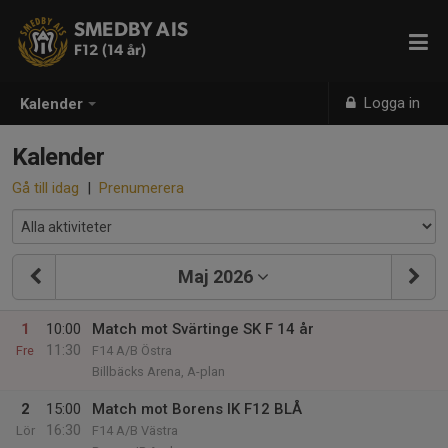
SMEDBY AIS
F12 (14 år)
Logga in
Kalender
Kalender
Gå till idag
|
Prenumerera
Maj 2026
1
10:00
Match mot Svärtinge SK F 14 år
11:30
Fre
F14 A/B Östra
Billbäcks Arena, A-plan
2
15:00
Match mot Borens IK F12 BLÅ
16:30
Lör
F14 A/B Västra