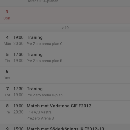
Borens IP A-planen
3
Sön
v.19
4
19:00
Träning
20:30
Mån
Pre Zero arena plan C
5
17:30
Träning
19:00
Tis
Pre Zero arena plan B
6
Ons
7
17:30
Träning
19:00
Tor
Pre Zero arena B-plan
8
19:00
Match mot Vadstena GIF F2012
20:30
Fre
F14 A/B Västra
PreZero Arena B
9
15:30
Match mot Söderköpings IK F2012-13