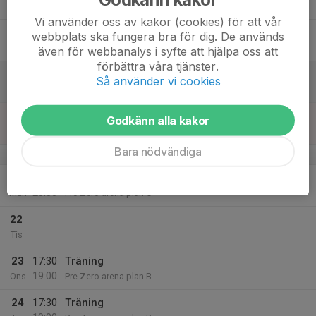
19:00
Tor
Pre Zero arena plan B
Vi använder oss av kakor (cookies) för att vår
18
webbplats ska fungera bra för dig. De används
Fre
även för webbanalys i syfte att hjälpa oss att
förbättra våra tjänster.
19
Så använder vi cookies
Lör
20
Godkänn alla kakor
Sön
Bara nödvändiga
v.39
21
19:00
Träning
20:30
Mån
Pre Zero arena plan C
22
Tis
23
17:30
Träning
19:00
Ons
Pre Zero arena plan B
24
17:30
Träning