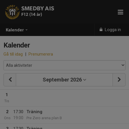
SMEDBY AIS
F12 (14 år)
Logga in
Kalender
Kalender
Gå till idag
|
Prenumerera
September 2026
1
Tis
2
17:30
Träning
19:00
Ons
Pre Zero arena plan B
3
17:30
Träning