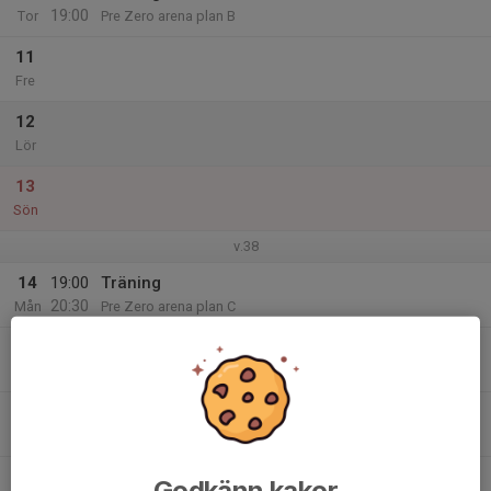
19:00
Tor
Pre Zero arena plan B
11
Fre
12
Lör
13
Sön
v.38
14
19:00
Träning
20:30
Mån
Pre Zero arena plan C
15
Tis
16
17:30
Träning
19:00
Ons
Pre Zero arena plan B
17
17:30
Träning
Godkänn kakor