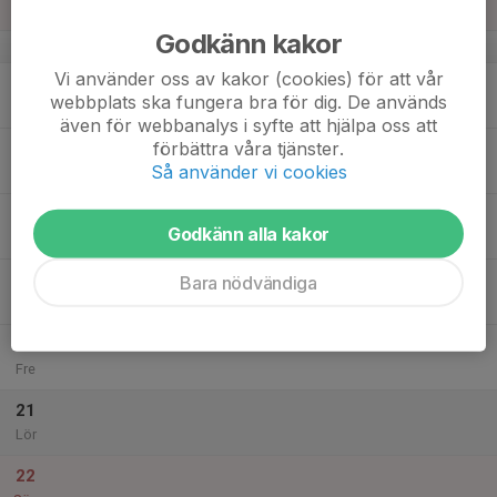
17:00
Sön
PreZero Arena B-plan
Godkänn kakor
v.8
Vi använder oss av kakor (cookies) för att vår
16
webbplats ska fungera bra för dig. De används
Mån
även för webbanalys i syfte att hjälpa oss att
förbättra våra tjänster.
17
17:00
Träning
Så använder vi cookies
18:30
Tis
B plan - Pre Zero arena
18
18:30
Träning
Godkänn alla kakor
20:00
Ons
Smedbyskolans idrottshall
19
Bara nödvändiga
Tor
20
Fre
21
Lör
22