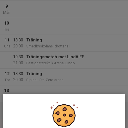
9
Mån
10
Tis
11
18:30
Träning
20:00
Ons
Smedbyskolans idrottshall
19:30
Träningsmatch mot Lindö FF
21:00
Fastighetsteknik Arena, Lindö
12
18:30
Träning
20:00
Tor
B plan - Pre Zero arena
13
Fre
14
13:00
Praktik domarutbildning
15:00
Lör
Per Zero arena plan B
15
15:30
Träningsmatch Svärtinge SK