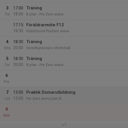
3
17:00
Träning
18:30
Tis
B plan - Pre Zero arena
17:15
Föräldrarmöte F12
18:30
Klubbhuset PreZero arena
4
18:30
Träning
20:00
Ons
Smedbyskolans idrottshall
5
18:30
Träning
20:00
Tor
B plan - Pre Zero arena
6
Fre
7
13:00
Praktik Domarutbildning
15:00
Lör
Per Zero arena plan B
8
Sön
v.7