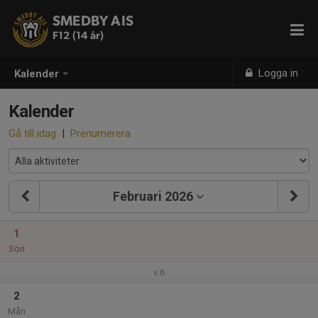
SMEDBY AIS
F12 (14 år)
Logga in
Kalender
Kalender
Gå till idag
|
Prenumerera
Februari 2026
1
Sön
v.6
2
Mån