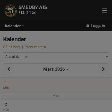
SMEDBY AIS
F12 (14 år)
Logga in
Kalender
Kalender
Gå till idag
|
Prenumerera
Mars 2026
1
Sön
v.10
2
Mån