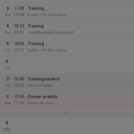
3
17:00
Träning
18:30
Tis
B plan - Pre Zero arena
4
18:30
Träning
20:00
Ons
Smedbyskolans idrottshall
5
18:00
Träning
20:00
Tor
B plan - Pre Zero arena
6
Fre
7
16:00
Träningsmatch
18:00
Lör
Prezero B-plan
8
10:45
Domar praktik
12:30
Sön
A-plan Pre Zero
v.11
9
Mån