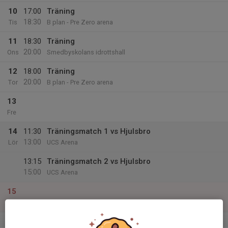
10
17:00
Träning
18:30
Tis
B plan - Pre Zero arena
11
18:30
Träning
20:00
Ons
Smedbyskolans idrottshall
12
18:00
Träning
20:00
Tor
B plan - Pre Zero arena
13
Fre
14
11:30
Träningsmatch 1 vs Hjulsbro
13:00
Lör
UCS Arena
13:15
Träningsmatch 2 vs Hjulsbro
15:00
UCS Arena
15
Sön
v.12