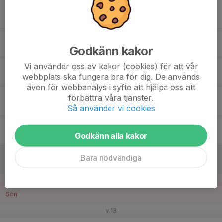
16
Mån
17
17:00
Träning
18:30
Godkänn kakor
Tis
B plan - Pre Zero arena
Vi använder oss av kakor (cookies) för att vår
18
18:30
Träning
webbplats ska fungera bra för dig. De används
20:00
Ons
Smedbyskolans idrottshall
även för webbanalys i syfte att hjälpa oss att
19
18:00
Träning
förbättra våra tjänster.
20:00
Tor
B plan - Pre Zero arena
Så använder vi cookies
20
Godkänn alla kakor
Fre
21
Bara nödvändiga
Lör
22
Sön
v.13