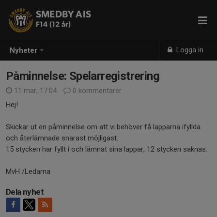
SMEDBY AIS
F14 (12 år)
Logga in
Nyheter
Påminnelse: Spelarregistrering
11 mar, 17:04
0 kommentarer
Hej!
Skickar ut en påminnelse om att vi behöver få lapparna ifyllda
och återlämnade snarast möjligast.
15 stycken har fyllt i och lämnat sina lappar, 12 stycken saknas.
MvH /Ledarna
Dela nyhet