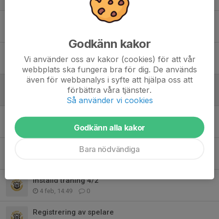
15 apr, 20:25
0
Start av försäljning
30 mar, 20:49
0
Godkänn kakor
Omröstningen är färdig!
Vi använder oss av kakor (cookies) för att vår
22 mar, 12:09
0
webbplats ska fungera bra för dig. De används
även för webbanalys i syfte att hjälpa oss att
Påminnelse: Spelarregistrering
förbättra våra tjänster.
11 mar, 17:04
0
Så använder vi cookies
Föräldragruppen informerar
Godkänn alla kakor
4 mar, 20:17
1
Information Nyköping Trophy!
Bara nödvändiga
3 mar, 19:56
12
Inställd träning 4/2
4 feb, 14:49
0
Registrering av spelare