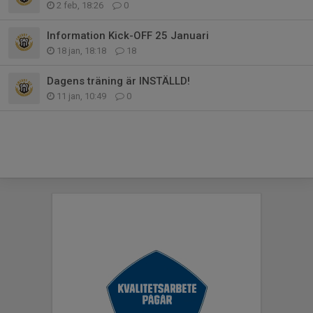
2 feb, 18:26
0
Information Kick-OFF 25 Januari
18 jan, 18:18
18
Dagens träning är INSTÄLLD!
11 jan, 10:49
0