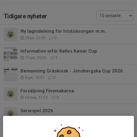
Tidigare nyheter
Ny lagindelning för höstsäsongen m.m..
28 jul, 22:50
0
Information inför Kalles Kaviar Cup
17 jun, 20:01
1
Bemanning Gräskiosk - Jönsbergska Cup 2026
9 jun, 10:37
0
Försäljning Finsmakarna
24 maj, 21:25
0
Seriespel 2026
16 apr, 21:10
0
SAIS-Dagen/Läger