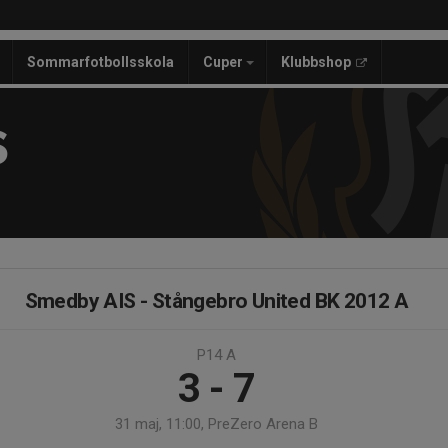
Sommarfotbollsskola
Cuper
Klubbshop
S
Smedby AIS - Stångebro United BK 2012 A
P14 A
3 - 7
31 maj, 11:00, PreZero Arena B