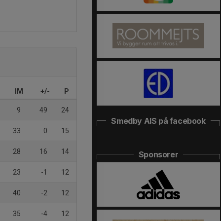
IM
+/-
P
9
49
24
Smedby AIS på facebook
33
0
15
28
16
14
Sponsorer
23
-1
12
40
-2
12
35
-4
12