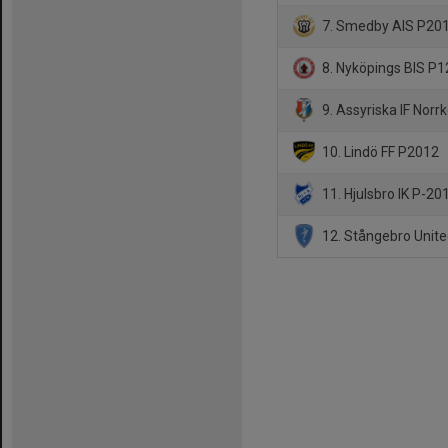
7. Smedby AIS P201
8. Nyköpings BIS P1
9. Assyriska IF Norr
10. Lindö FF P2012
11. Hjulsbro IK P-20
12. Stångebro Unit