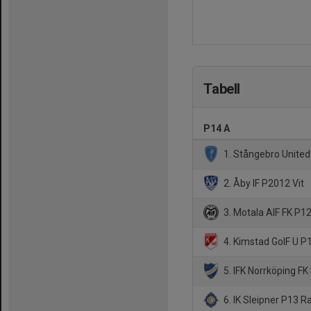
Tabell
P14 A
1. Stångebro United
2. Åby IF P2012 Vit
3. Motala AIF FK P12
4. Kimstad GoIF U P1
5. IFK Norrköping F
6. IK Sleipner P13 R