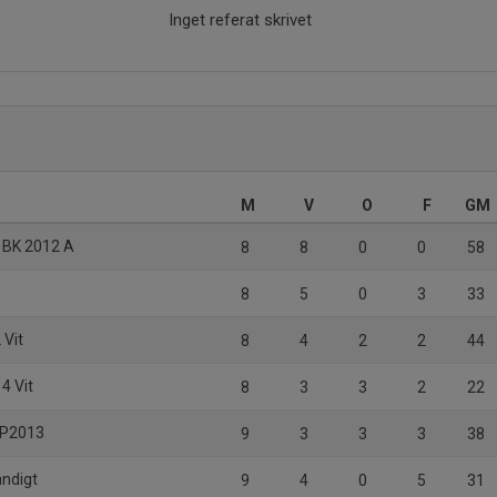
Inget referat skrivet
M
V
O
F
GM
 BK 2012 A
8
8
0
0
58
8
5
0
3
33
 Vit
8
4
2
2
44
4 Vit
8
3
3
2
22
K P2013
9
3
3
3
38
andigt
9
4
0
5
31