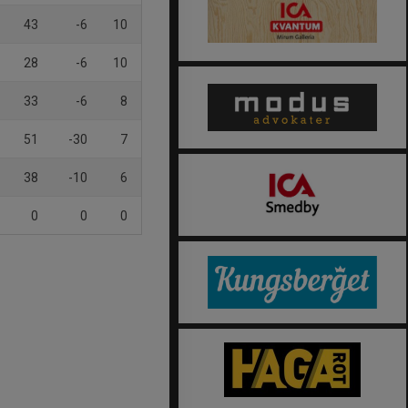
43
-6
10
28
-6
10
33
-6
8
51
-30
7
38
-10
6
0
0
0