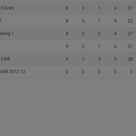
2 Svart
8
3
1
4
37
2
8
3
1
4
22
köping 1
8
2
2
4
27
9
2
1
6
21
12 Blå
9
1
3
5
28
ed BK 2012-13
0
0
0
0
0