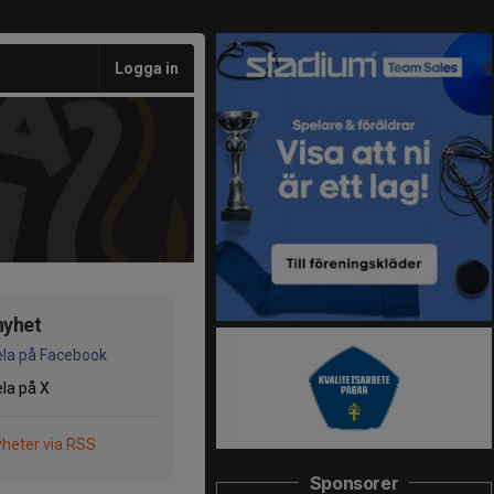
Logga in
nyhet
la på Facebook
la på X
heter via RSS
Sponsorer