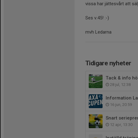
vissa har jättesvårt att s
Ses v.45! :-)
mvh Ledarna
Tidigare nyheter
Tack & info h
28 jul, 12:38
Information L
16 jun, 20:59
Snart seriepre
12 apr, 13:30