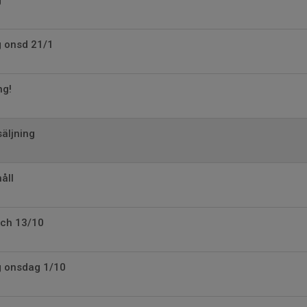
g
ng onsd 21/1
ng!
säljning
åll
och 13/10
ng onsdag 1/10