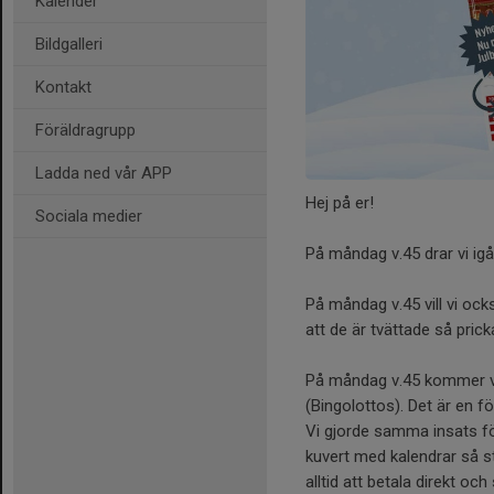
Kalender
Bildgalleri
Kontakt
Föräldragrupp
Ladda ned vår APP
Hej på er!
Sociala medier
På måndag v.45 drar vi igån
På måndag v.45 vill vi oc
att de är tvättade så prick
På måndag v.45 kommer vi
(Bingolottos). Det är en f
Vi gjorde samma insats förr
kuvert med kalendrar så st
alltid att betala direkt oc