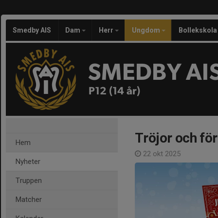
Smedby AIS
Dam
Herr
Ungdom
Bollekskola
SMEDBY AI
P12 (14 år)
Tröjor och för
Hem
22 okt 2025
Nyheter
Truppen
Matcher