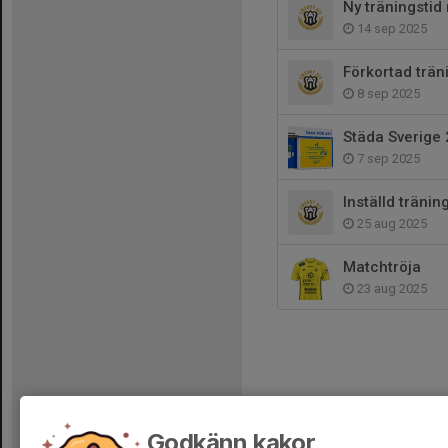
Ny träningsti
14 sep 2025
Förkortad trä
8 sep 2025
Städa Sverige 
7 sep 2025
Inställd tränin
25 aug 2025
Matchtröja
23 aug 2025
Godkänn kakor