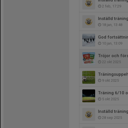
Inställd tränin
2 feb, 17:29
Inställd träni
18 jan, 13:48
God fortsättni
10 jan, 13:09
Tröjor och för
22 okt 2025
Träningsuppeh
9 okt 2025
Träning 6/10 
5 okt 2025
Inställd träni
28 sep 2025