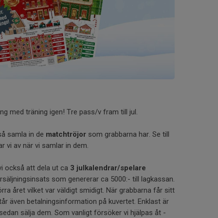
g med träning igen! Tre pass/v fram till jul.
kså samla in de
matchtröjor
som grabbarna har. Se till
ar vi av när vi samlar in dem.
 också att dela ut ca
3 julkalendrar/spelare
örsäljningsinsats som genererar ca 5000:- till lagkassan.
a året vilket var väldigt smidigt. När grabbarna får sitt
år även betalningsinformation på kuvertet. Enklast är
h sedan sälja dem. Som vanligt försöker vi hjälpas åt -