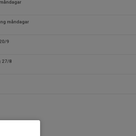
d måndagar
ning måndagar
20/9
g 27/8