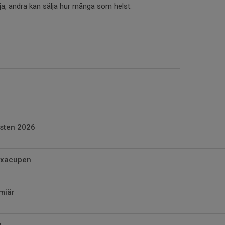
älja, andra kan sälja hur många som helst.
östen 2026
axacupen
miär