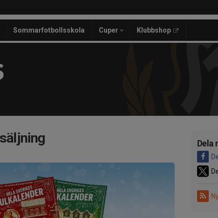
Sommarfotbollsskola
Cuper
Klubbshop
S
säljning
Dela 
De
De
Ny