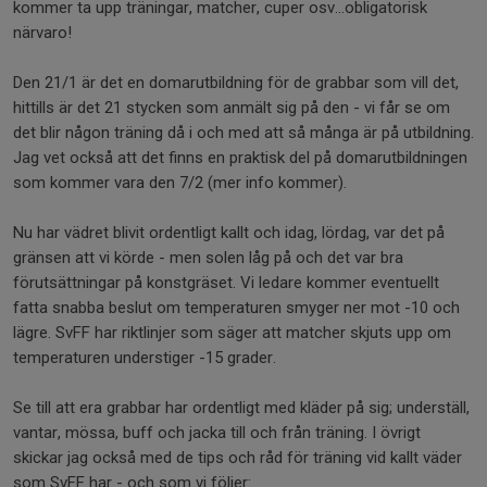
kommer ta upp träningar, matcher, cuper osv...obligatorisk
närvaro!
Den 21/1 är det en domarutbildning för de grabbar som vill det,
hittills är det 21 stycken som anmält sig på den - vi får se om
det blir någon träning då i och med att så många är på utbildning.
Jag vet också att det finns en praktisk del på domarutbildningen
som kommer vara den 7/2 (mer info kommer).
Nu har vädret blivit ordentligt kallt och idag, lördag, var det på
gränsen att vi körde - men solen låg på och det var bra
förutsättningar på konstgräset. Vi ledare kommer eventuellt
fatta snabba beslut om temperaturen smyger ner mot -10 och
lägre. SvFF har riktlinjer som säger att matcher skjuts upp om
temperaturen understiger -15 grader.
Se till att era grabbar har ordentligt med kläder på sig; underställ,
vantar, mössa, buff och jacka till och från träning. I övrigt
skickar jag också med de tips och råd för träning vid kallt väder
som SvFF har - och som vi följer: