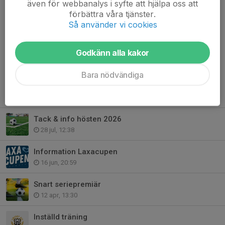
även för webbanalys i syfte att hjälpa oss att
förbättra våra tjänster.
mvh Ledarna
Så använder vi cookies
Dela nyhet
Godkänn alla kakor
Bara nödvändiga
Tidigare nyheter
Tack & info hösten 2026
28 jul, 12:38
Information Laxacupen
16 jun, 20:59
Snart seriepremiär
12 apr, 13:30
Inställd träning