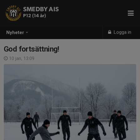
SMEDBY AIS
P12 (14 år)
Logga in
Nyheter
God fortsättning!
10 jan, 13:09