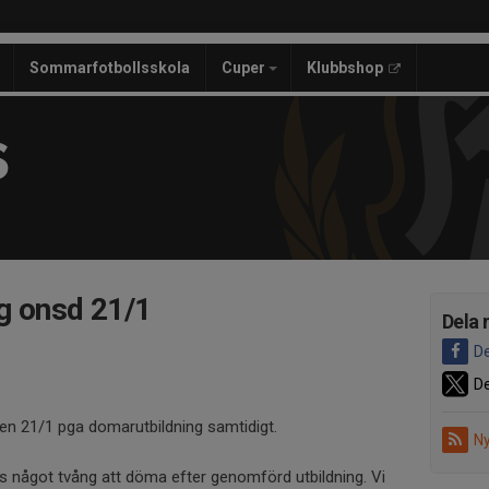
Sommarfotbollsskola
Cuper
Klubbshop
S
ng onsd 21/1
Dela 
De
De
en 21/1 pga domarutbildning samtidigt.
Ny
ns något tvång att döma efter genomförd utbildning. Vi