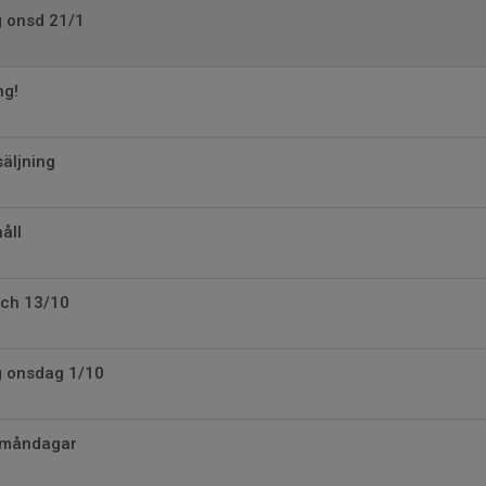
ng onsd 21/1
ng!
säljning
åll
och 13/10
ng onsdag 1/10
d måndagar