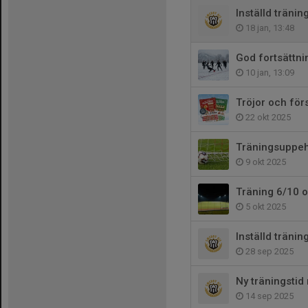
Inställd träni
18 jan, 13:48
God fortsättni
10 jan, 13:09
Tröjor och för
22 okt 2025
Träningsuppeh
9 okt 2025
Träning 6/10 
5 okt 2025
Inställd träni
28 sep 2025
Ny träningsti
14 sep 2025