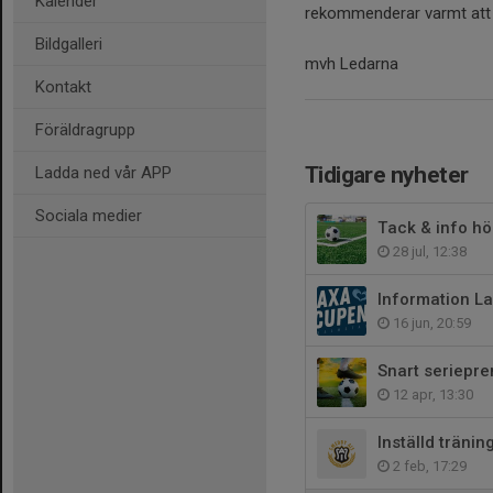
Kalender
rekommenderar varmt att 
Bildgalleri
mvh Ledarna
Kontakt
Föräldragrupp
Tidigare nyheter
Ladda ned vår APP
Sociala medier
Tack & info h
28 jul, 12:38
Information L
16 jun, 20:59
Snart seriepre
12 apr, 13:30
Inställd tränin
2 feb, 17:29