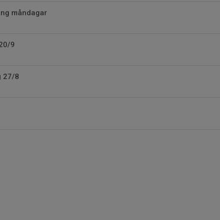
ning måndagar
20/9
g 27/8