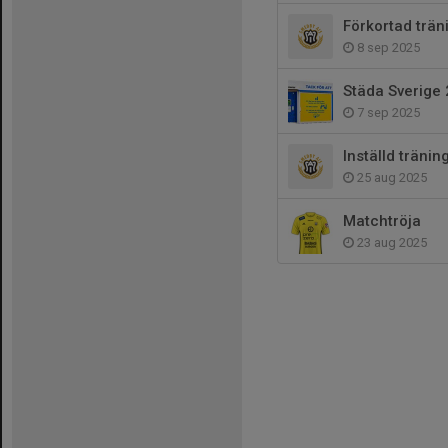
Förkortad trä
8 sep 2025
Städa Sverige 
7 sep 2025
Inställd tränin
25 aug 2025
Matchtröja
23 aug 2025