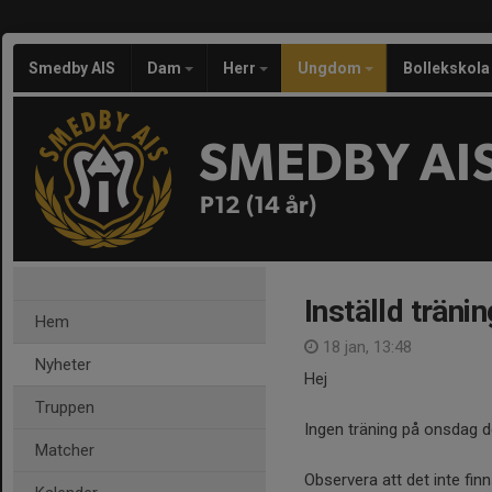
Smedby AIS
Dam
Herr
Ungdom
Bollekskola
SMEDBY AI
P12 (14 år)
Inställd träni
Hem
18 jan, 13:48
Nyheter
Hej
Truppen
Ingen träning på onsdag d
Matcher
Observera att det inte fin