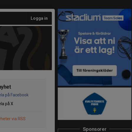
Logga in
nyhet
la på Facebook
la på X
heter via RSS
Sponsorer