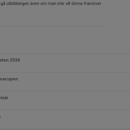
gå utbildningen även om man inte vill döma framöver.
östen 2026
axacupen
miär
g