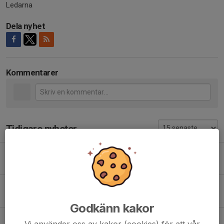
Ledarna
Dela nyhet
Kommentarer
Tidigare nyheter
Forwardcupen: ändrad samlingstid
Igår, 21:33
0
Information inför Forwardcupen
25 jul, 15:57
0
Godkänn kakor
Vårsäsongens sista träning
Vi använder oss av kakor (cookies) för att vår