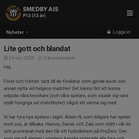
SMEDBY AIS
P13 (13 år)
Logga in
Nyheter
Lite gott och blandat
24 nov 2025
0 kommentarer
Hej,
Först och främst: tack till de föräldrar som gjorde kiosk och
annan nytta vid helgens matcher! Det känns fint att kunna
erbjuda våra besökare (och våra spelare, som visade sig vara
rejält hungriga vid matchbytet) något att värma sig med.
Vi har fyra nya spelare i laget. Adam N, som tidigare har spelat
med oss, är tillbaka. Hamze, Samiir och Zaki som stått i vår kö
och provtränat med den får ett fotbollshem på PreZero. Den
som var på alerten i söndags kanske noterade alla fyra och