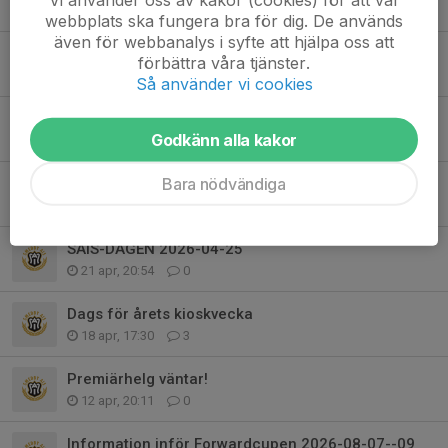
16 jun, 16:20
0
webbplats ska fungera bra för dig. De används
även för webbanalys i syfte att hjälpa oss att
Förtydliganden inför Fotbollsfamiljens matchdag
förbättra våra tjänster.
14 jun, 20:08
0
Så använder vi cookies
Fotbollsfamiljens matchdag den 15 juni
Godkänn alla kakor
2 jun, 12:18
0
Bara nödvändiga
Pass i kiosken
29 apr, 14:26
0
SAIS-DAGEN 2026-04-25
21 apr, 20:54
0
Dags för årets kioskvecka
18 apr, 17:30
3
Premiärhelg väntar!
12 apr, 20:11
0
Information inför Forwardcupen 2026-08-07--09