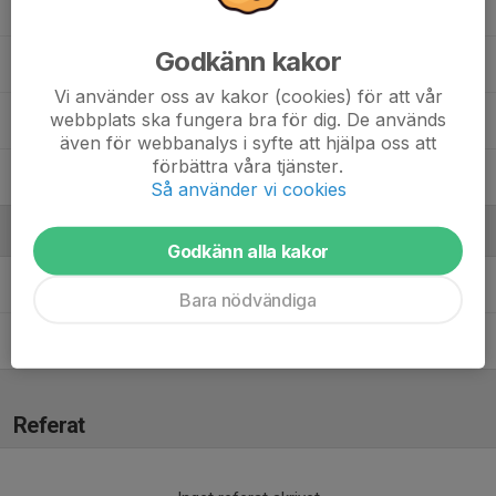
Rodi Savas
Godkänn kakor
Sandro Litrić
Vi använder oss av kakor (cookies) för att vår
webbplats ska fungera bra för dig. De används
Theo Jugo
även för webbanalys i syfte att hjälpa oss att
förbättra våra tjänster.
Valter Lundgren
Så använder vi cookies
Ledare
Godkänn alla kakor
Alen Jugo
Fystränare
Bara nödvändiga
Per Narveby
Huvudledare
Referat