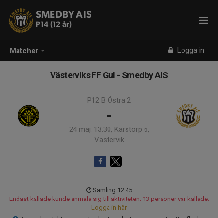
SMEDBY AIS
P14 (12 år)
Logga in
Matcher
Västerviks FF Gul - Smedby AIS
P12 B Östra 2
-
24 maj, 13:30, Karstorp 6,
Västervik
Samling 12:45
Endast kallade kunde anmäla sig till aktiviteten. 13 personer var kallade.
Logga in här