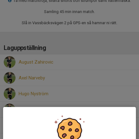
Ta med matchtröja, svarta shorts och strumpor samt vattenflaska.
Samling 45 min innan match.
Slå in Vassbäcksvägen 2 på GPS-en så hamnar ni rätt.
Laguppställning
August Zahirovic
Axel Narveby
Hugo Nyström
Karam Esmael
Leo Laine