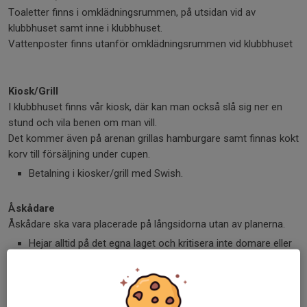
Toaletter finns i omklädningsrummen, på utsidan vid av
klubbhuset samt inne i klubbhuset.
Vattenposter finns utanför omklädningsrummen vid klubbhuset
Kiosk/Grill
I klubbhuset finns vår kiosk, där kan man också slå sig ner en
stund och vila benen om man vill.
Det kommer även på arenan grillas hamburgare samt finnas kokt
korv till försäljning under cupen.
Betalning i kiosker/grill med Swish.
Åskådare
Åskådare ska vara placerade på långsidorna utan av planerna.
Hejar alltid på det egna laget och kritisera inte domare eller
motståndare.
Domare