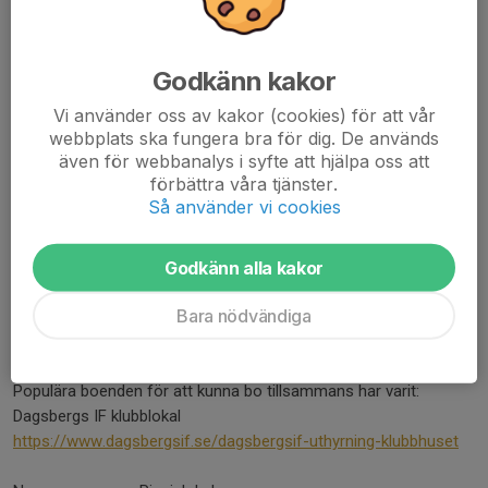
Domarna är utbildade föreningsdomare och under utbildning
precis som våra fotbollsspelare.
Godkänn kakor
Plats
Spelplats: PreZero Arena, konstgräs
Vi använder oss av kakor (cookies) för att vår
Parkering: Sker främst vid på grusparkeringen vid PreZero
webbplats ska fungera bra för dig. De används
även för webbanalys i syfte att hjälpa oss att
Arena
förbättra våra tjänster.
Vi hoppas att vi tillsammans kan bidra till en härlig
Så använder vi cookies
fotbollsupplevelse för spelare, ledare och publik.
Boende
Godkänn alla kakor
Har man lite längre att åka så brukar endel lag välja att övernatta.
Bara nödvändiga
Här finns klassiska övernattnings möjligheter:
https://visit.norrkoping.se/overnatta
Populära boenden för att kunna bo tillsammans har varit:
Dagsbergs IF klubblokal
https://www.dagsbergsif.se/dagsbergsif-uthyrning-klubbhuset