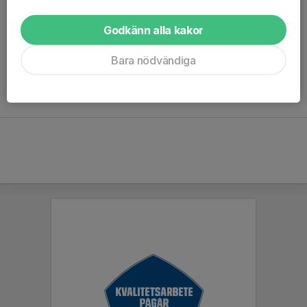
än aktuell årskull. Vid behov av avvikelser från detta,
vänligen kontakta arrangör.
Godkänn alla kakor
Samtliga spelare, måste dock vara med på
Bara nödvändiga
spelarförteckningen innan första match.
Det är INTE tillåtet att använda samma spelare i flera olika
lag i cupen inom samma åldersgrupp.