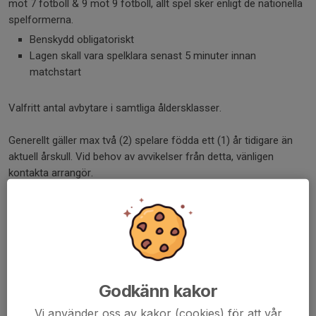
mot 7 fotboll & 9 mot 9 fotboll, allt spel sker enligt de nationella
spelformerna.
Benskydd obligatoriskt
Lagen skall vara spelklara senast 5 minuter innan
matchstart
Valfritt antal avbytare i samtliga åldersklasser.
Generellt gäller max två (2) spelare födda ett (1) år tidigare än
aktuell årskull. Vid behov av avvikelser från detta, vänligen
kontakta arrangör.
Samtliga spelare, måste dock vara med på spelarförteckningen
innan första match.
Det är
INTE
tillåtet att använda samma spelare i flera olika lag i
cupen inom samma åldersgrupp.
Godkänn kakor
I övrigt tillämpas Svenska Fotbollförbundets och Östergötlands
Vi använder oss av kakor (cookies) för att vår