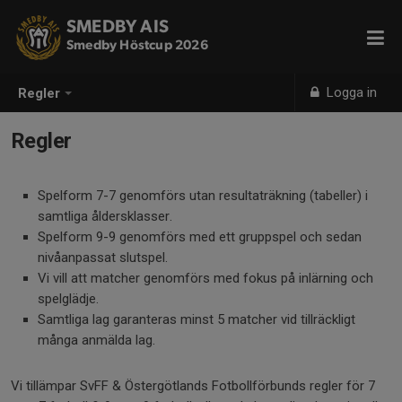
SMEDBY AIS
Smedby Höstcup 2026
Logga in
Regler
Regler
Spelform 7-7 genomförs utan resultaträkning (tabeller) i
samtliga åldersklasser.
Spelform 9-9 genomförs med ett gruppspel och sedan
nivåanpassat slutspel.
Vi vill att matcher genomförs med fokus på inlärning och
spelglädje.
Samtliga lag garanteras minst 5 matcher vid tillräckligt
många anmälda lag.
Vi tillämpar SvFF & Östergötlands Fotbollförbunds regler för 7