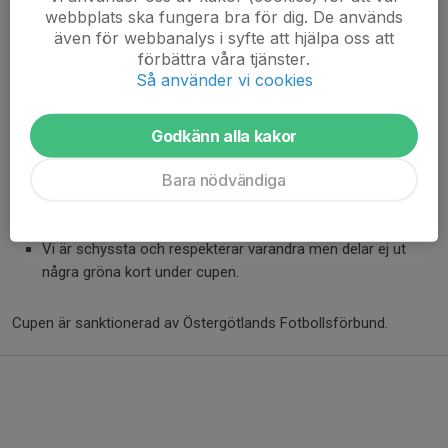
Fotbollsförbunds regler för 7 mot 7 och 9 mot 9.
webbplats ska fungera bra för dig. De används
även för webbanalys i syfte att hjälpa oss att
Matchtröjor
förbättra våra tjänster.
Om lagen vid match har matchtröjor i samma eller snarlika
Så använder vi cookies
färger är det
bortalaget
som ansvarar för att byta
matchtröjor eller använda västar.
Godkänn alla kakor
Syftet är att säkerställa tydlig lagidentifiering och skapa
goda förutsättningar för spelare, ledare och domare.
Bara nödvändiga
Gröna kort
Vi är schyssta och respekterar varandra men delar ej ut
några gröna kort under cupen.
Cupen är sanktionerad av Östergötlands Fotbollsförbund.