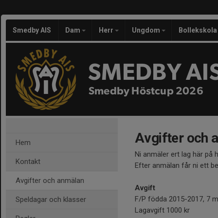
Smedby AIS
Dam
Herr
Ungdom
Bollekskola
SMEDBY AI
Smedby Höstcup 2026
Avgifter och 
Hem
Ni anmäler ert lag här på
Kontakt
Efter anmälan får ni ett b
Avgifter och anmälan
Avgift
F/P födda 2015-2017, 7 mo
Speldagar och klasser
Lagavgift 1000 kr