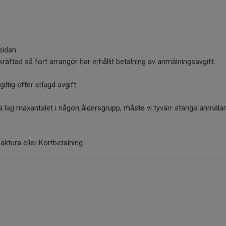
idan.
kräftad så fort arrangör har erhållit betalning av anmälningsavgift.
ltig efter erlagd avgift.
a lag maxantalet i någon åldersgrupp, måste vi tyvärr stänga anmäla
aktura eller Kortbetalning.