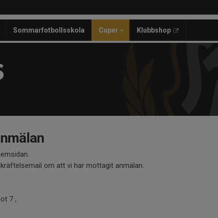
Sommarfotbollsskola
Cuper
Klubbshop
S
anmälan
 hemsidan.
ekräftelsemail om att vi har mottagit anmälan.
t 7 ,