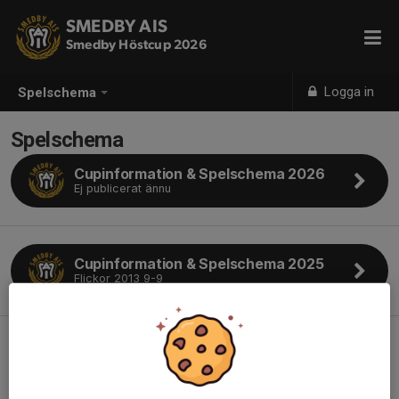
SMEDBY AIS
Smedby Höstcup 2026
Logga in
Spelschema
Spelschema
Cupinformation & Spelschema 2026
Ej publicerat ännu
Cupinformation & Spelschema 2025
Flickor 2013 9-9
Cupinformation & Spelschema 2025
Flickor 2015 7-7