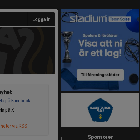
Logga in
nyhet
la på Facebook
la på X
heter via RSS
Sponsorer