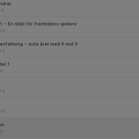
ndrar
0
 – En miljö för framtidens spelare
0
fattning – sista året med 9 mot 9
0
del 1
0
0
0
on
0