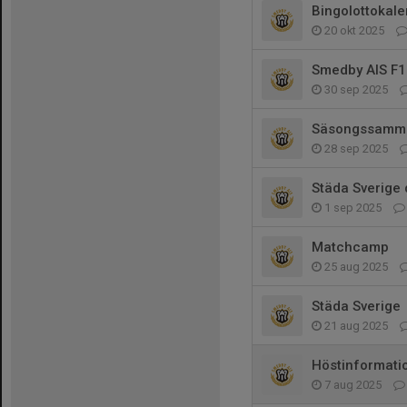
Bingolottokale
20 okt 2025
Smedby AIS F11
30 sep 2025
Säsongssamman
28 sep 2025
Städa Sverige 
1 sep 2025
Matchcamp
25 aug 2025
Städa Sverige
21 aug 2025
Höstinformati
7 aug 2025