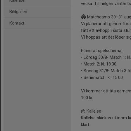
Kalender
vecka. Till helgen väntar b
Bildgalleri
🏟️ Matchcamp 30–31 aug
Kontakt
Vi planerar att genomföra 
fått ett avhopp i sista st
Vi hoppas att det löser sig
Planerat spelschema:
• Lördag 30/8• Match 1: kl
• Match 2: kl. 18:30
• Söndag 31/8• Match 3: kl
• Seriematch: kl. 15:00
Vi kommer att äta gemensa
100 kr.
📩 Kallelse
Kallelse skickas ut inom k
klart.