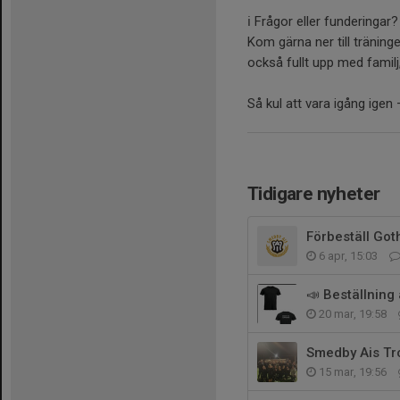
ℹ️ Frågor eller funderingar?
Kom gärna ner till träning
också fullt upp med familj
Så kul att vara igång igen 
Tidigare nyheter
Förbeställ Goth
6 apr, 15:03
📣 Beställning 
20 mar, 19:58
Smedby Ais Tr
15 mar, 19:56