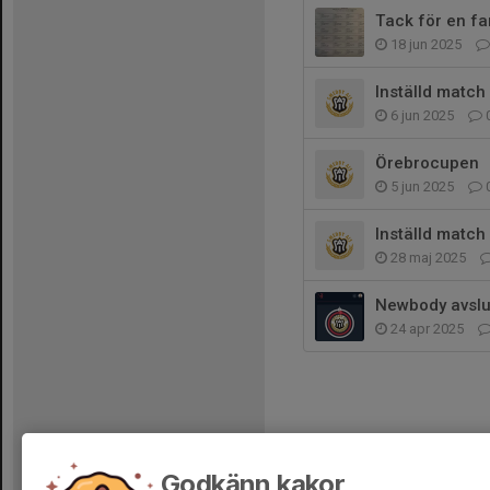
Tack för en fa
18 jun 2025
Inställd match
6 jun 2025
Örebrocupen
5 jun 2025
Inställd match
28 maj 2025
Newbody avslu
24 apr 2025
Godkänn kakor