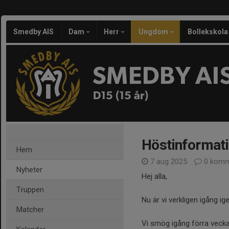
Smedby AIS
Dam
Herr
Ungdom
Bollekskola
SMEDBY AI
D15 (15 år)
Höstinformat
Hem
7 aug 2025
0 komm
Nyheter
Hej alla,
Truppen
Nu är vi verkligen igång i
Matcher
Vi smög igång förra veck