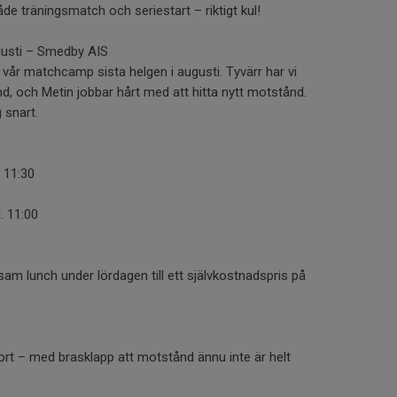
åde träningsmatch och seriestart – riktigt kul!
usti – Smedby AIS
vår matchcamp sista helgen i augusti. Tyvärr har vi
und, och Metin jobbar hårt med att hitta nytt motstånd.
 snart.
. 11:30
. 11:00
m lunch under lördagen till ett självkostnadspris på
ort – med brasklapp att motstånd ännu inte är helt