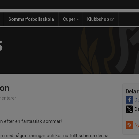
Sommarfotbollsskola
Cuper
Klubbshop
S
ion
Dela 
entarer
De
De
gen efter en fantastisk sommar!
Ny
an med några träningar och kör nu fullt schema denna