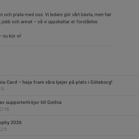
en och prata med oss. Vi ledare gör vårt bästa, men har
, jobb och annat – så vi uppskattar er förståelse.
– nu kör vi!
ia Card – heja fram våra tjejer på plats i Göteborg!
0
av supportertröjor till Gothia
15
ophy 2026
0