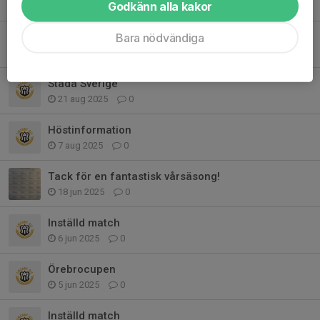
Godkänn alla kakor
1 sep 2025
0
Bara nödvändiga
Matchcamp
25 aug 2025
0
Städa Sverige
21 aug 2025
0
Höstinformation
7 aug 2025
0
Tack för en fantastisk vårsäsong!
18 jun 2025
0
Inställd match
6 jun 2025
0
Örebrocupen
5 jun 2025
0
Inställd match