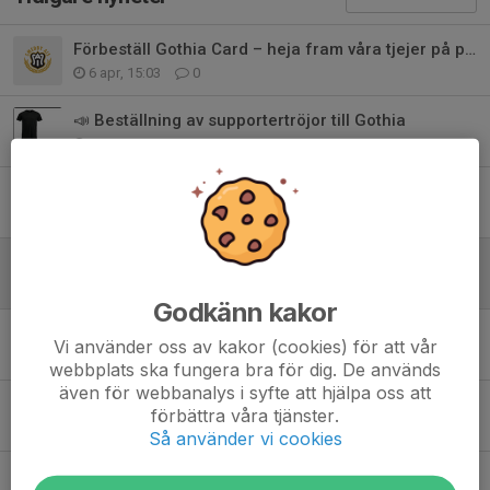
Förbeställ Gothia Card – heja fram våra tjejer på plats i Göteborg!
6 apr, 15:03
0
📣 Beställning av supportertröjor till Gothia
20 mar, 19:58
15
Smedby Ais Trophy 2026
15 mar, 19:56
0
Bingolottokalendrar
20 okt 2025
0
Godkänn kakor
Smedby AIS F11 – En miljö för framtidens spelare
Vi använder oss av kakor (cookies) för att vår
30 sep 2025
0
webbplats ska fungera bra för dig. De används
även för webbanalys i syfte att hjälpa oss att
Säsongssammanfattning – sista året med 9 mot 9
förbättra våra tjänster.
28 sep 2025
0
Så använder vi cookies
Städa Sverige del 1