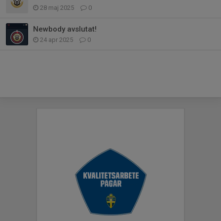
28 maj 2025
0
Newbody avslutat!
24 apr 2025
0