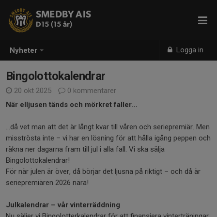
SMEDBY AIS
D15 (15 år)
Logga in
Nyheter
Bingolottokalendrar
20 okt 2025
0 kommentarer
När elljusen tänds och mörkret faller…
…då vet man att det är långt kvar till våren och seriepremiär. Men
misströsta inte – vi har en lösning för att hålla igång peppen och
räkna ner dagarna fram till jul i alla fall. Vi ska sälja
Bingolottokalendrar!
För när julen är över, då börjar det ljusna på riktigt – och då är
seriepremiären 2026 nära!
Julkalendrar – vår vinterräddning
Nu säljer vi Bingolotterkalendrar för att finansiera vinterträningar