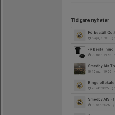
Tidigare nyheter
Förbeställ Goth
6 apr, 15:03
📣 Beställning 
20 mar, 19:58
Smedby Ais Tr
15 mar, 19:56
Bingolottokale
20 okt 2025
Smedby AIS F11
30 sep 2025