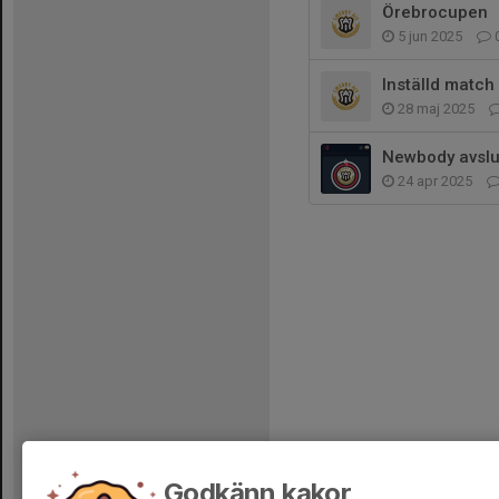
Örebrocupen
5 jun 2025
Inställd match
28 maj 2025
Newbody avslu
24 apr 2025
Godkänn kakor