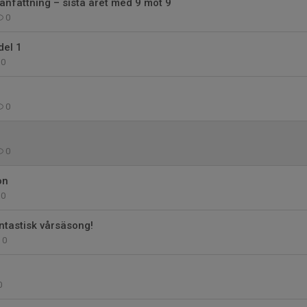
fattning – sista året med 9 mot 9
0
del 1
0
0
0
on
0
ntastisk vårsäsong!
0
0