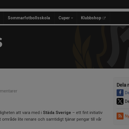
Sommarfotbollsskola
Cuper
Klubbshop
S
Dela 
mentarer
De
De
jligheten att vara med i
Städa Sverige
– ett fint initiativ
Ny
 område lite renare och samtidigt tjänar pengar till vår