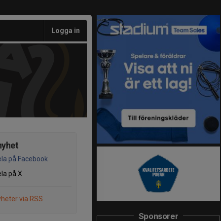
Logga in
nyhet
la på Facebook
la på X
heter via RSS
Sponsorer