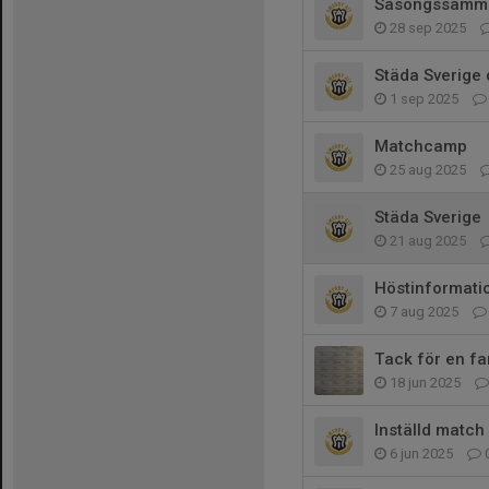
Säsongssamman
28 sep 2025
Städa Sverige 
1 sep 2025
Matchcamp
25 aug 2025
Städa Sverige
21 aug 2025
Höstinformati
7 aug 2025
Tack för en fa
18 jun 2025
Inställd match
6 jun 2025