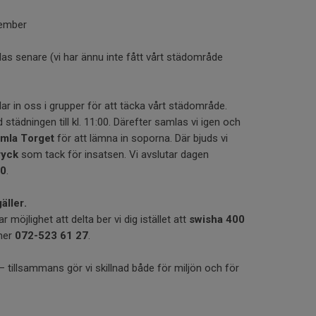
tember
s senare (vi har ännu inte fått vårt städområde
lar in oss i grupper för att täcka vårt städområde.
 städningen till kl. 11:00. Därefter samlas vi igen och
mla Torget
för att lämna in soporna. Där bjuds vi
ryck
som tack för insatsen. Vi avslutar dagen
00
.
äller.
möjlighet att delta ber vi dig istället att
swisha 400
mer
072-523 61 27
.
 – tillsammans gör vi skillnad både för miljön och för