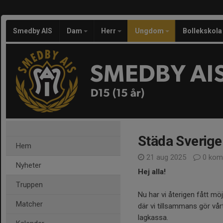
Smedby AIS
Dam
Herr
Ungdom
Bollekskola
SMEDBY AI
D15 (15 år)
Städa Sverige
Hem
21 aug 2025
0 kom
Nyheter
Hej alla!
Truppen
Nu har vi återigen fått mö
Matcher
där vi tillsammans gör vårt
lagkassa.