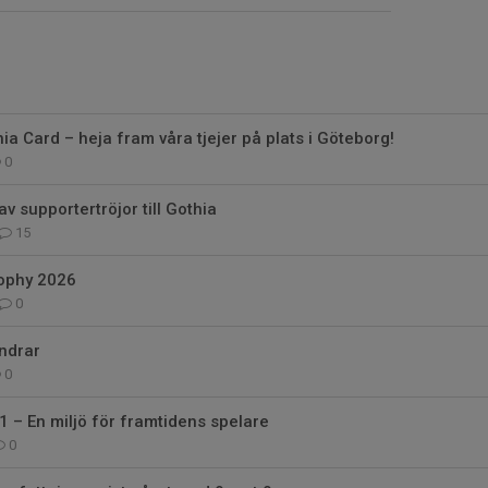
ia Card – heja fram våra tjejer på plats i Göteborg!
0
av supportertröjor till Gothia
15
ophy 2026
0
ndrar
0
 – En miljö för framtidens spelare
0