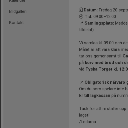
Kalender
🗓
Datum:
Fredag 20 sep
Bildgalleri
🕘
Tid:
09:00–12:00
Kontakt
📍
Samlingsplats:
Meddela
tilldelat)
Vi samlas kl. 09:00 och de
Målet är att vara klara med
tar oss gemensamt till
Ga
på
korv med bröd och d
vid
Tyska Torget kl. 12:
📌
Obligatorisk närvaro g
Om du som spelare inte har 
kr till lagkassan
på num
Tack för att ni ställer upp
laget!
/Ledarna