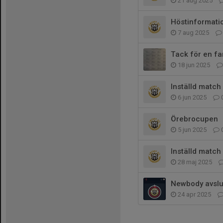
21 aug 2025
Höstinformati
7 aug 2025
Tack för en fa
18 jun 2025
Inställd match
6 jun 2025
Örebrocupen
5 jun 2025
Inställd match
28 maj 2025
Newbody avslu
24 apr 2025