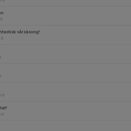
0
on
0
ntastisk vårsäsong!
0
0
0
0
tat!
0