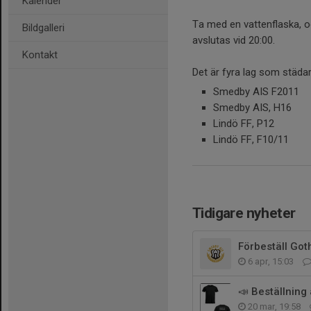
Kalender
Ta med en vattenflaska, o
Bildgalleri
avslutas vid 20:00.
Kontakt
Det är fyra lag som städar
Smedby AIS F2011
Smedby AIS, H16
Lindö FF, P12
Lindö FF, F10/11
Tidigare nyheter
Förbeställ Goth
6 apr, 15:03
📣 Beställning 
20 mar, 19:58