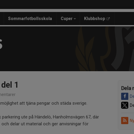
Sommarfotbollsskola
Cuper
Klubbshop
S
 del 1
Dela 
entarer
De
t möjlighet att tjäna pengar och städa sverige.
De
k parkering ute på Händelö, Hanholmsvägen 67, där
Ny
och delar ut material och ger anvisningar för