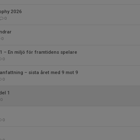
ophy 2026
0
ndrar
0
 – En miljö för framtidens spelare
0
fattning – sista året med 9 mot 9
0
del 1
0
0