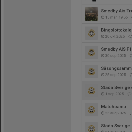
Smedby Ais Tr
15 mar, 19:56
Bingolottokale
20 okt 2025
Smedby AIS F11
30 sep 2025
Säsongssamman
28 sep 2025
Städa Sverige 
1 sep 2025
Matchcamp
25 aug 2025
Städa Sverige