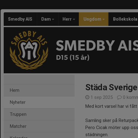
Smedby AIS
Dam
Herr
Ungdom
Bollekskola
SMEDBY AI
D15 (15 år)
Städa Sverige
Hem
1 sep 2025
0 komm
Nyheter
Med kort varsel har vi fåt
Truppen
Samling sker på Returpac
Matcher
Pero Cicak möter upp oss 
städningen.