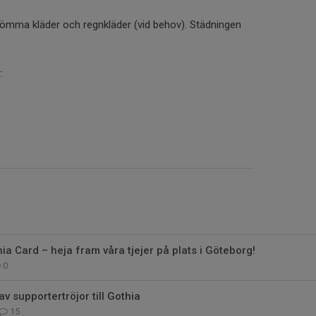
ömma kläder och regnkläder (vid behov). Städningen
:
ia Card – heja fram våra tjejer på plats i Göteborg!
0
av supportertröjor till Gothia
15