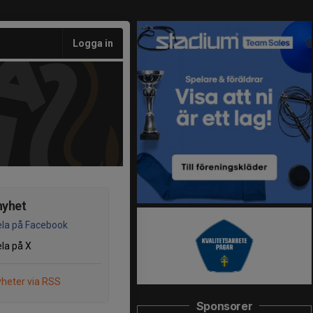
Logga in
nyhet
la på Facebook
la på X
heter via RSS
Sponsorer