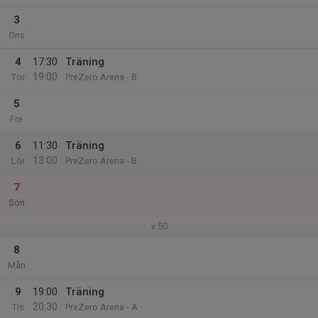
3
Ons
4
17:30
Träning
19:00
Tor
PreZero Arena - B
5
Fre
6
11:30
Träning
13:00
Lör
PreZero Arena - B
7
Sön
v.50
8
Mån
9
19:00
Träning
20:30
Tis
PreZero Arena - A