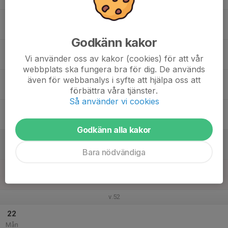
16
19:00
Träning
20:30
Tis
PreZero Arena - A
Godkänn kakor
17
Vi använder oss av kakor (cookies) för att vår
Ons
webbplats ska fungera bra för dig. De används
18
17:30
Träning
även för webbanalys i syfte att hjälpa oss att
19:00
förbättra våra tjänster.
Tor
PreZero Arena - B
Så använder vi cookies
19
Fre
Godkänn alla kakor
20
11:30
Träning
13:00
Lör
PreZero Arena - B
Bara nödvändiga
21
Sön
v.52
22
Mån