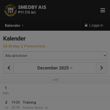
SMEDBY AIS
P11 (15 år)
Logga in
Kalender
Kalender
Gå till idag
|
Prenumerera
December 2025
v.49
1
Mån
2
19:00
Träning
20:30
Tis
PreZero Arena - A