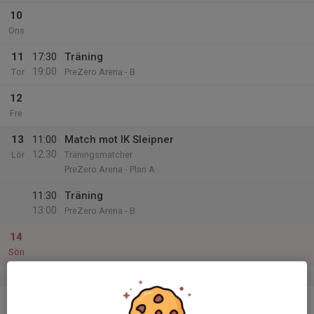
10
Ons
11
17:30
Träning
19:00
Tor
PreZero Arena - B
12
Fre
13
11:00
Match mot IK Sleipner
12:30
Lör
Träningsmatcher
PreZero Arena - Plan A
11:30
Träning
13:00
PreZero Arena - B
14
Sön
v.51
15
Mån