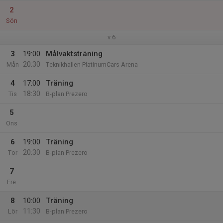
2
Sön
v.6
3
19:00
Målvaktsträning
20:30
Mån
Teknikhallen PlatinumCars Arena
4
17:00
Träning
18:30
Tis
B-plan Prezero
5
Ons
6
19:00
Träning
20:30
Tor
B-plan Prezero
7
Fre
8
10:00
Träning
11:30
Lör
B-plan Prezero