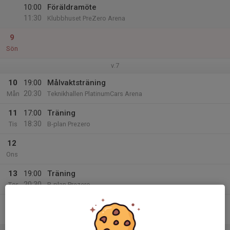
10:00
Föräldramöte
11:30
Klubbhuset PreZero Arena
9
Sön
v.7
10
19:00
Målvaktsträning
20:30
Mån
Teknikhallen PlatinumCars Arena
11
17:00
Träning
18:30
Tis
B-plan Prezero
12
Ons
13
19:00
Träning
20:30
Tor
B-plan Prezero
14
Fre