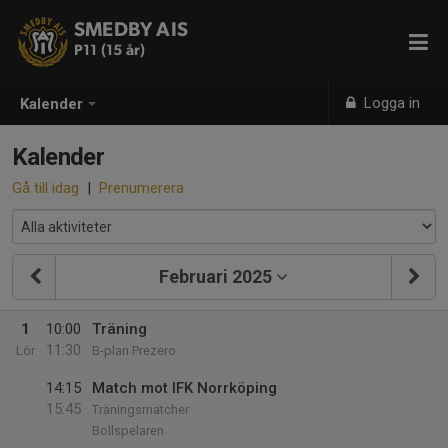
SMEDBY AIS
P11 (15 år)
Logga in
Kalender
Kalender
Gå till idag
|
Prenumerera
Februari 2025
1
10:00
Träning
11:30
Lör
B-plan Prezero
14:15
Match mot IFK Norrköping
15:45
Träningsmatcher
Bollspelaren