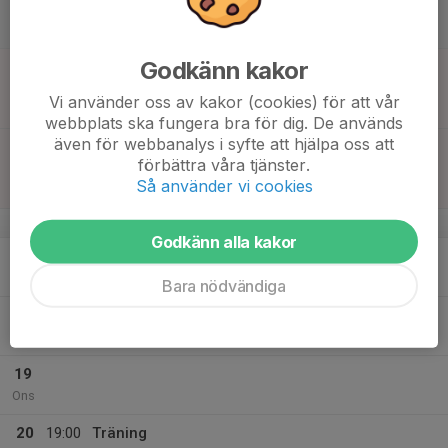
15
10:00
Träning
11:30
Lör
B-plan Prezero
Godkänn kakor
16
13:30
Match mot Torstorps IF
15:00
Sön
Träningsmatcher
Vi använder oss av kakor (cookies) för att vår
PreZero Arena - Plan B
webbplats ska fungera bra för dig. De används
även för webbanalys i syfte att hjälpa oss att
15:00
Match mot Smedby AIS P12
förbättra våra tjänster.
16:30
Träningsmatcher
Så använder vi cookies
PreZero Arena - Plan B
v.8
Godkänn alla kakor
17
19:00
Målvaktsträning
20:30
Mån
Teknikhallen PlatinumCars Arena
Bara nödvändiga
18
17:00
Träning
18:30
Tis
B-plan Prezero
19
Ons
20
19:00
Träning