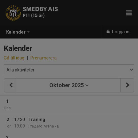
SMEDBY AIS
P11 (15 år)
Logga in
Kalender
Kalender
Gå till idag
|
Prenumerera
Oktober 2025
1
Ons
2
17:30
Träning
19:00
Tor
PreZero Arena - B
3