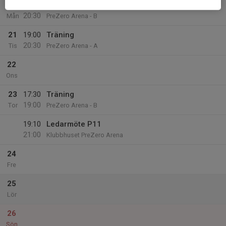
20
19:00
Träning
20:30
Mån
PreZero Arena - B
21
19:00
Träning
20:30
Tis
PreZero Arena - A
22
Ons
23
17:30
Träning
19:00
Tor
PreZero Arena - B
19:10
Ledarmöte P11
21:00
Klubbhuset PreZero Arena
24
Fre
25
Lör
26
Sön