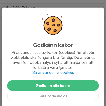
14
19:00
Träning
20:30
Tis
PreZero Arena - A
15
Ons
16
17:30
Träning
19:00
Tor
PreZero Arena - B
Godkänn kakor
17
Vi använder oss av kakor (cookies) för att vår
Fre
webbplats ska fungera bra för dig. De används
även för webbanalys i syfte att hjälpa oss att
18
11:00
Match mot Eneby BK
förbättra våra tjänster.
12:30
Lör
Träningsmatcher
Så använder vi cookies
PreZero Arena B
19
11:00
Match mot Svärtinge SK
Godkänn alla kakor
12:30
Sön
Träningsmatcher
PreZero Arena B
Bara nödvändiga
v.43