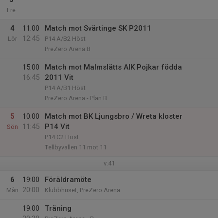
Fre
4
11:00
Match mot Svärtinge SK P2011
12:45
Lör
P14 A/B2 Höst
PreZero Arena B
15:00
Match mot Malmslätts AIK Pojkar födda
16:45
2011 Vit
P14 A/B1 Höst
PreZero Arena - Plan B
5
10:00
Match mot BK Ljungsbro / Wreta kloster
11:45
P14 Vit
Sön
P14 C2 Höst
Tellbyvallen 11 mot 11
v.41
6
19:00
Föräldramöte
20:00
Mån
Klubbhuset, PreZero Arena
19:00
Träning