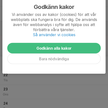
Tor
Godkänn kakor
18
Vi använder oss av kakor (cookies) för att vår
Fre
webbplats ska fungera bra för dig. De används
även för webbanalys i syfte att hjälpa oss att
19
förbättra våra tjänster.
Lör
Så använder vi cookies
20
Sön
Godkänn alla kakor
v.30
Bara nödvändiga
21
Mån
22
Tis
23
Ons
24