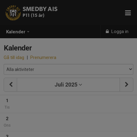
SMEDBY AIS
P11 (15 år)
Logga in
Kalender
Kalender
Gå till idag
|
Prenumerera
Juli 2025
1
Tis
2
Ons
3