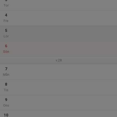
Tor
4
Fre
5
Lör
6
Sön
v.28
7
Mån
8
Tis
9
Ons
10