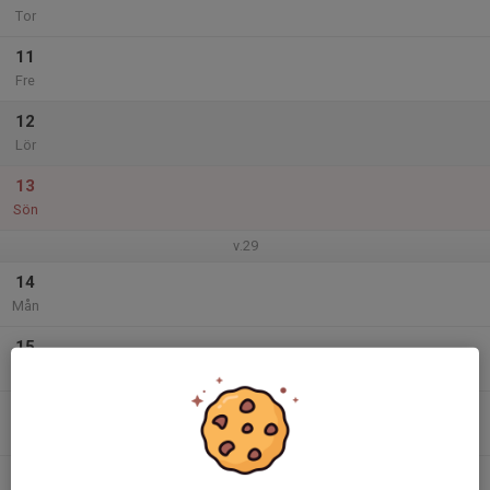
Tor
11
Fre
12
Lör
13
Sön
v.29
14
Mån
15
Tis
16
Ons
17