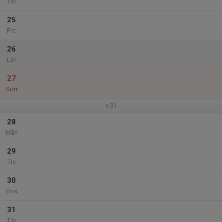
Tor
25
Fre
26
Lör
27
Sön
v.31
28
Mån
29
Tis
30
Ons
31
Tor