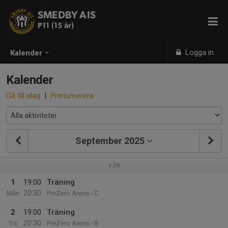
SMEDBY AIS
P11 (15 år)
Logga in
Kalender
Kalender
Gå till idag
|
Prenumerera
September 2025
v.36
1
19:00
Träning
20:30
Mån
PreZero Arena - C
2
19:00
Träning
20:30
Tis
PreZero Arena - B