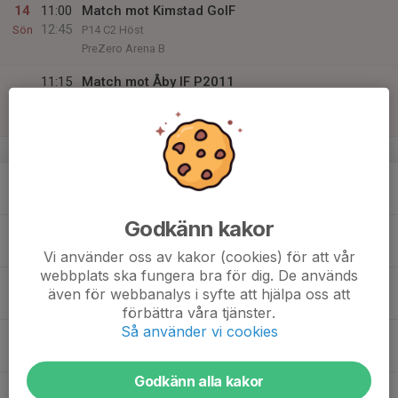
14
11:00
Match mot Kimstad GoIF
12:45
Sön
P14 C2 Höst
PreZero Arena B
11:15
Match mot Åby IF P2011
13:00
P14 A/B2 Höst
Åby IP
v.38
15
19:00
Träning
20:30
Mån
PreZero Arena - B
Godkänn kakor
16
19:00
Träning
20:30
Tis
PreZero Arena - A
Vi använder oss av kakor (cookies) för att vår
webbplats ska fungera bra för dig. De används
17
även för webbanalys i syfte att hjälpa oss att
Ons
förbättra våra tjänster.
Så använder vi cookies
18
17:30
Träning
19:00
Tor
PreZero Arena - B
Godkänn alla kakor
19
18:00
Match mot Söderköpings IK P2011 Blå