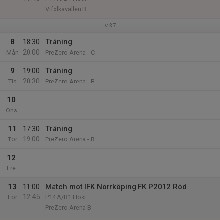
Vifolkavallen B
v.37
8
18:30
Träning
20:00
Mån
PreZero Arena - C
9
19:00
Träning
20:30
Tis
PreZero Arena - B
10
Ons
11
17:30
Träning
19:00
Tor
PreZero Arena - B
12
Fre
13
11:00
Match mot IFK Norrköping FK P2012 Röd
12:45
Lör
P14 A/B1 Höst
PreZero Arena B