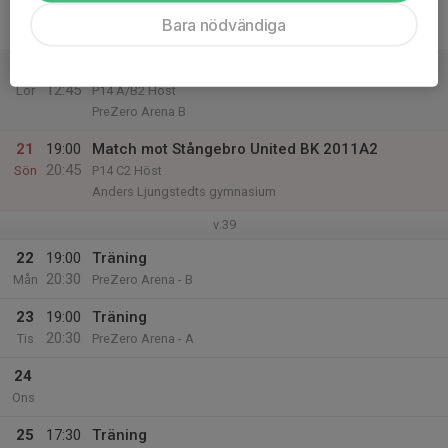
19:30
Fre
P14 A/B1 Höst
Bara nödvändiga
Vikingavallen A
20
11:00
Match mot Lindö FF P11 Svart
12:45
Lör
P14 A/B2 Höst
PreZero Arena B
21
19:00
Match mot Stångebro United BK 2011A2
20:45
Sön
P14 C2 Höst
Anders Ljungstedts gymnasium
v.39
22
19:00
Träning
20:30
Mån
PreZero Arena - B
23
19:00
Träning
20:30
Tis
PreZero Arena - A
24
Ons
25
17:30
Träning