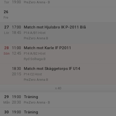
19:00
Tor
PreZero Arena - B
26
Fre
27
17:00
Match mot Hjulsbro IK P-2011 Blå
18:45
Lör
P14 A/B1 Höst
PreZero Arena B
28
11:00
Match mot Karle IF P2011
12:45
Sön
P14 A/B2 Höst
Ryd Solhaga B
18:30
Match mot Skäggetorps IF U14
20:15
P14 C2 Höst
PreZero Arena B
v.40
29
19:00
Träning
20:30
Mån
PreZero Arena - B
30
19:00
Träning