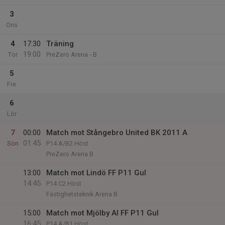
3
Ons
4
17:30
Träning
19:00
Tor
PreZero Arena - B
5
Fre
6
Lör
7
00:00
Match mot Stångebro United BK 2011 A
01:45
Sön
P14 A/B2 Höst
PreZero Arena B
13:00
Match mot Lindö FF P11 Gul
14:45
P14 C2 Höst
Fastighetsteknik Arena B
15:00
Match mot Mjölby AI FF P11 Gul
16:45
P14 A/B1 Höst