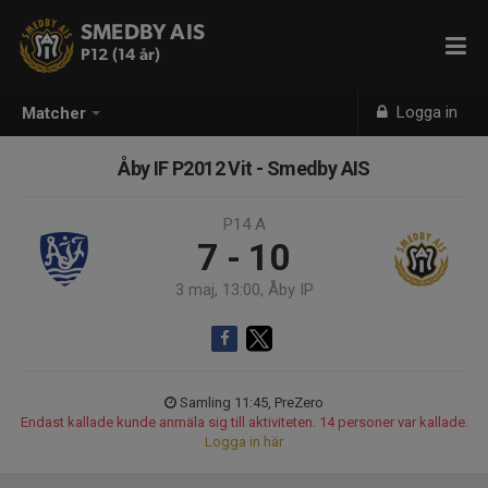
SMEDBY AIS
P12 (14 år)
Logga in
Matcher
Åby IF P2012 Vit - Smedby AIS
P14 A
7 - 10
3 maj, 13:00, Åby IP
Samling 11:45, PreZero
Endast kallade kunde anmäla sig till aktiviteten. 14 personer var kallade.
Logga in här