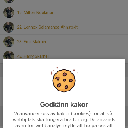
19. Milton Nockmar
22. Lennox Salamanca Ahnstedt
23. Emil Malmer
42. Harry Skärnell
Ledare
David Gundlegård
Ledare
Sebastian Nockmar
Ledare
Godkänn kakor
Vi använder oss av kakor (cookies) för att vår
webbplats ska fungera bra för dig. De används
Referat
även för webbanalys i syfte att hjälpa oss att