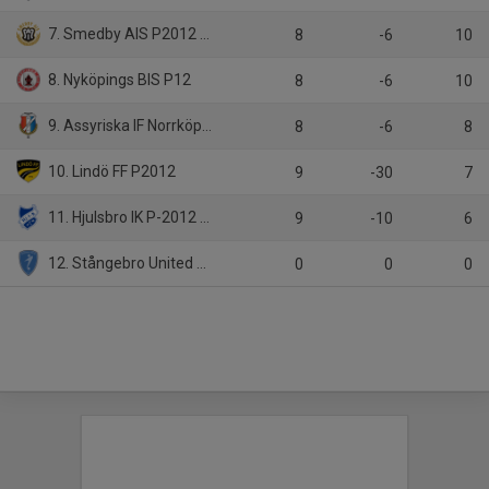
7. Smedby AIS P2012 Svart
8
-6
10
8. Nyköpings BIS P12
8
-6
10
9. Assyriska IF Norrköping 1
8
-6
8
10. Lindö FF P2012
9
-30
7
11. Hjulsbro IK P-2012 Blå
9
-10
6
12. Stångebro United BK 2012-13
0
0
0