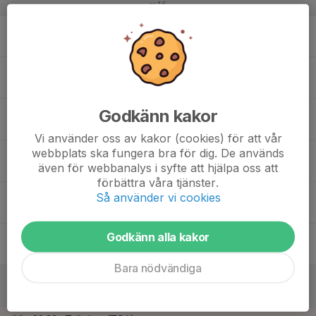
v.16
17
Mån
18
17:50
Träning (TG2)
19:00
Tis
Teknikhallen
17:50
Träning (TG1)
Godkänn kakor
19:00
Teknikhallen
Vi använder oss av kakor (cookies) för att vår
webbplats ska fungera bra för dig. De används
19
även för webbanalys i syfte att hjälpa oss att
Ons
förbättra våra tjänster.
20
Så använder vi cookies
Tor
Godkänn alla kakor
21
Fre
Bara nödvändiga
22
09:00
Montering av mål
16:00
Lör
PreZero Arena