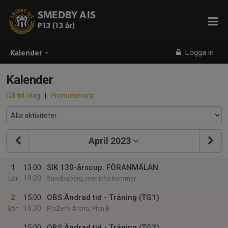
SMEDBY AIS
P13 (13 år)
Logga in
Kalender
Kalender
Gå till idag
|
Prenumerera
April 2023
1
13:00
SIK 130-årscup. FÖRANMÄLAN
19:00
Lör
Sundbyberg, mer info kommer
2
15:00
OBS:Ändrad tid - Träning (TG1)
16:30
Sön
PreZero Arena, Plan B
15:00
OBS:Ändrad tid - Träning (TG2)