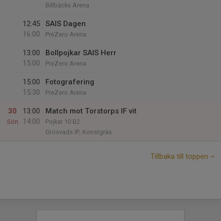
Billbäcks Arena
12:45
SAIS Dagen
16:00
PreZero Arena
13:00
Bollpojkar SAIS Herr
15:00
PreZero Arena
15:00
Fotografering
15:30
PreZero Arena
30
13:00
Match mot Torstorps IF vit
14:00
Sön
Pojkar 10 B2
Grosvads IP, Konstgräs
Tillbaka till toppen