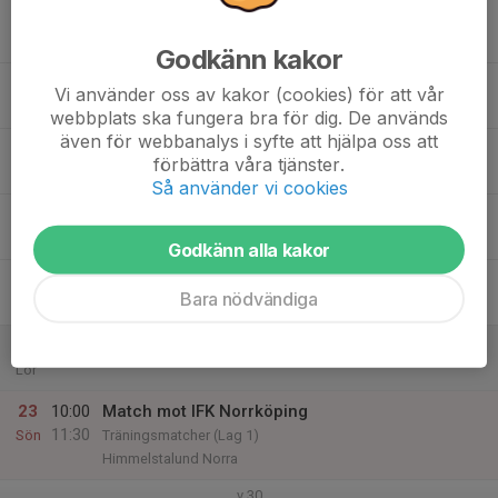
17
Mån
Godkänn kakor
18
Vi använder oss av kakor (cookies) för att vår
Tis
webbplats ska fungera bra för dig. De används
även för webbanalys i syfte att hjälpa oss att
19
förbättra våra tjänster.
Ons
Så använder vi cookies
20
Tor
Godkänn alla kakor
21
Bara nödvändiga
Fre
22
Lör
23
10:00
Match mot IFK Norrköping
11:30
Sön
Träningsmatcher (Lag 1)
Himmelstalund Norra
v.30