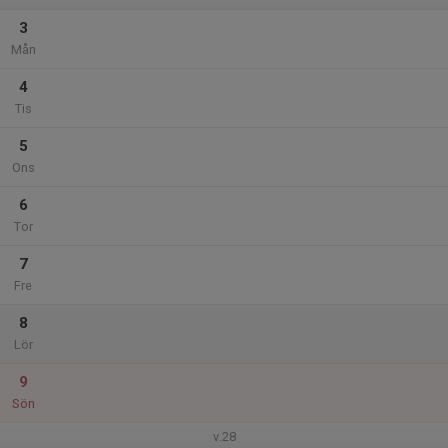
3
Mån
4
Tis
5
Ons
6
Tor
7
Fre
8
Lör
9
Sön
v.28