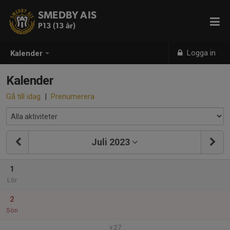
SMEDBY AIS
P13 (13 år)
Logga in
Kalender
Kalender
Gå till idag
|
Prenumerera
Juli 2023
1
Lör
2
Sön
v.27