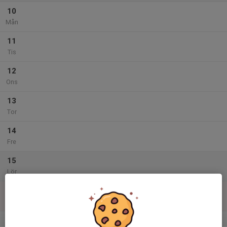
10
Mån
11
Tis
12
Ons
13
Tor
14
Fre
15
Lör
16
Sön
v.29