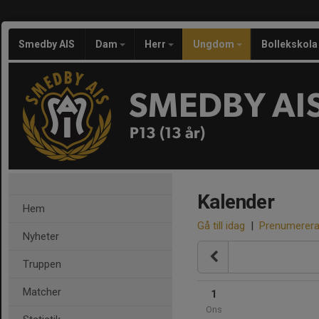
Smedby AIS
Dam
Herr
Ungdom
Bollekskola
SMEDBY AI
P13 (13 år)
Kalender
Hem
Gå till idag
|
Prenumerer
Nyheter
Truppen
Matcher
1
Ons