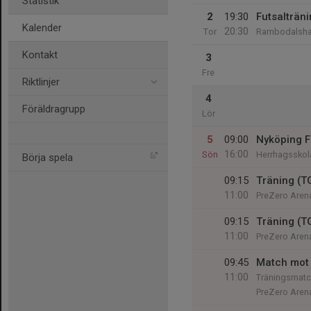
Statistik
2
19:30
Futsalträn
Kalender
20:30
Tor
Rambodalsha
Kontakt
3
Fre
Riktlinjer
4
Föräldragrupp
Lör
5
09:00
Nyköping F
16:00
Sön
Herrhagsskol
Börja spela
09:15
Träning (T
11:00
PreZero Arena
09:15
Träning (T
11:00
PreZero Arena
09:45
Match mot 
11:00
Träningsmatc
PreZero Arena