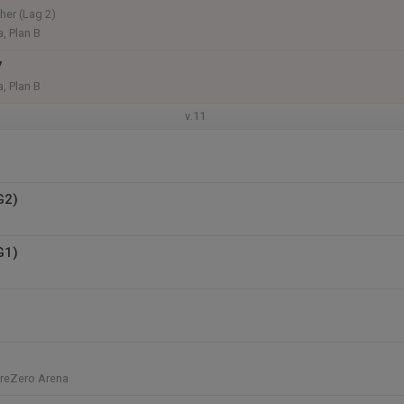
her (Lag 2)
, Plan B
7
, Plan B
v.11
G2)
G1)
PreZero Arena