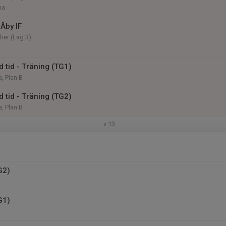
na
Åby IF
her (Lag 3)
 tid - Träning (TG1)
, Plan B
 tid - Träning (TG2)
, Plan B
v.13
G2)
G1)