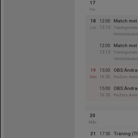
17
Fre
18
12:00
Match mot 
13:15
Lör
Träningsmatc
Himmelstalun
12:00
Match mot 
13:15
Träningsmatc
Himmelstalun
19
15:00
OBS:Ändrad
16:30
Sön
PreZero Arena
15:00
OBS:Ändrad
16:30
PreZero Arena
20
Mån
21
17:50
Träning (T