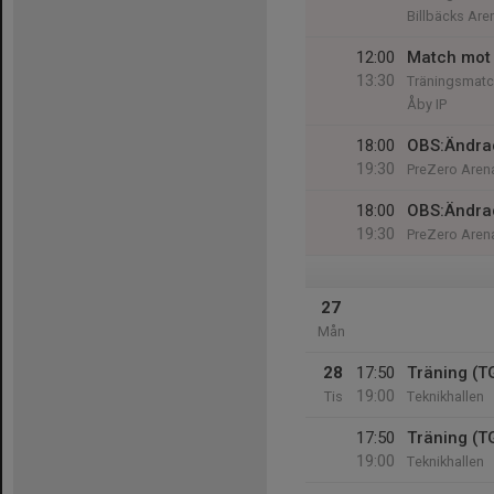
Billbäcks Are
12:00
Match mot 
13:30
Träningsmatc
Åby IP
18:00
OBS:Ändrad
19:30
PreZero Arena
18:00
OBS:Ändrad
19:30
PreZero Arena
27
Mån
28
17:50
Träning (T
19:00
Tis
Teknikhallen
17:50
Träning (T
19:00
Teknikhallen