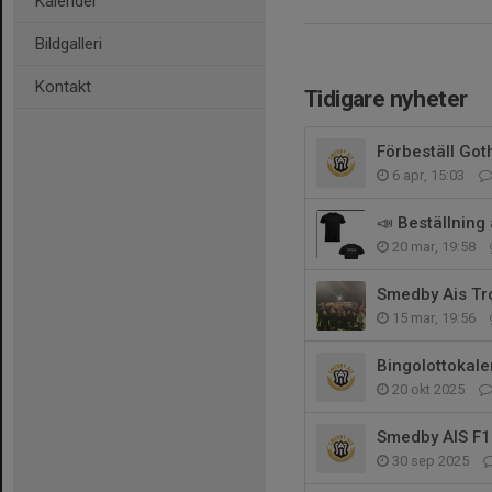
Kalender
Bildgalleri
Kontakt
Tidigare nyheter
Förbeställ Goth
6 apr, 15:03
📣 Beställning 
20 mar, 19:58
Smedby Ais Tr
15 mar, 19:56
Bingolottokale
20 okt 2025
Smedby AIS F11
30 sep 2025