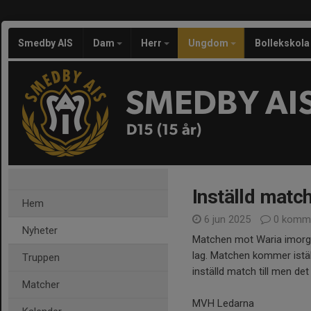
Smedby AIS
Dam
Herr
Ungdom
Bollekskola
SMEDBY AI
D15 (15 år)
Inställd matc
Hem
6 jun 2025
0 komme
Nyheter
Matchen mot Waria imorgon 
lag. Matchen kommer iställ
Truppen
inställd match till men det 
Matcher
MVH Ledarna