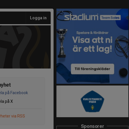
Logga in
nyhet
la på Facebook
la på X
heter via RSS
Sponsorer