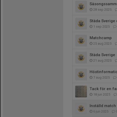
Säsongssamman
28 sep 2025
Städa Sverige 
1 sep 2025
Matchcamp
25 aug 2025
Städa Sverige
21 aug 2025
Höstinformati
7 aug 2025
Tack för en fa
18 jun 2025
Inställd match
6 jun 2025