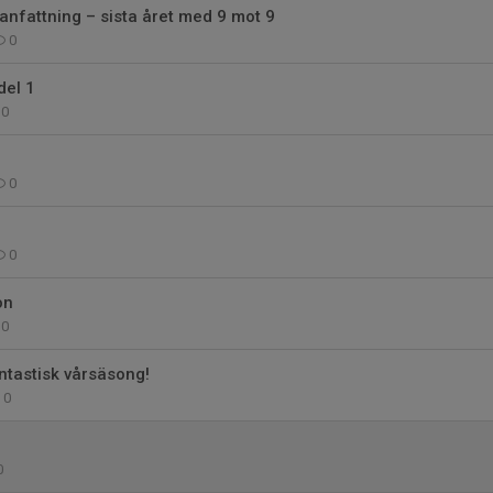
fattning – sista året med 9 mot 9
0
del 1
0
0
0
on
0
ntastisk vårsäsong!
0
0