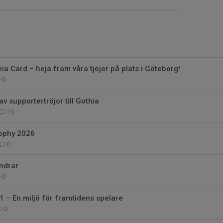
ia Card – heja fram våra tjejer på plats i Göteborg!
0
av supportertröjor till Gothia
15
ophy 2026
0
ndrar
0
 – En miljö för framtidens spelare
0