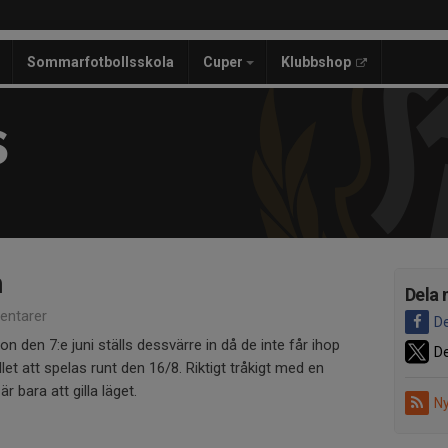
Sommarfotbollsskola
Cuper
Klubbshop
S
h
Dela 
ntarer
De
den 7:e juni ställs dessvärre in då de inte får ihop
De
et att spelas runt den 16/8. Riktigt tråkigt med en
är bara att gilla läget.
Ny