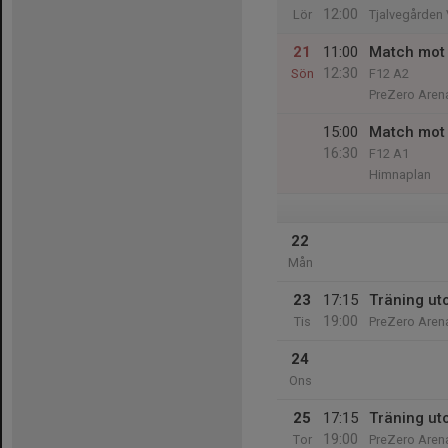
12:00
Lör
Tjalvegården
21
11:00
Match mot 
12:30
Sön
F12 A2
PreZero Aren
15:00
Match mot
16:30
F12 A1
Himnaplan
22
Mån
23
17:15
Träning ut
19:00
Tis
PreZero Arena
24
Ons
25
17:15
Träning ut
19:00
Tor
PreZero Arena