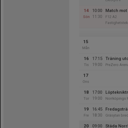
14
10:00
Match mot 
11:30
Sön
F12 A2
Fastighetstek
15
Mån
16
17:15
Träning ut
19:00
Tis
PreZero Arena
17
Ons
18
17:00
Löpteknikt
19:00
Tor
Norrköpings F
19
16:45
Fredagsträ
18:30
Fre
Gräsytan bre
20
09:00
Städa Norr