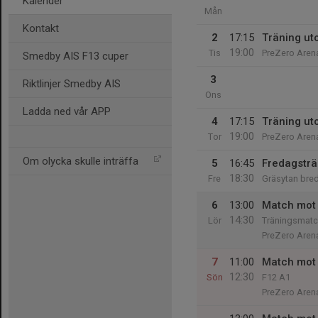
Kalender
Mån
Kontakt
2
17:15
Träning ut
19:00
Tis
PreZero Arena
Smedby AIS F13 cuper
3
Riktlinjer Smedby AIS
Ons
Ladda ned vår APP
4
17:15
Träning ut
19:00
Tor
PreZero Arena
Om olycka skulle inträffa
5
16:45
Fredagsträ
18:30
Fre
Gräsytan bre
6
13:00
Match mot 
14:30
Lör
Träningsmatc
PreZero Arena
7
11:00
Match mot
12:30
Sön
F12 A1
PreZero Aren