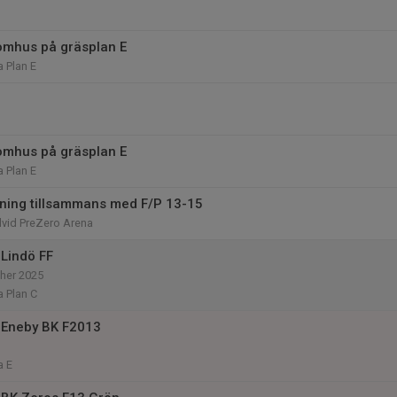
omhus på gräsplan E
 Plan E
omhus på gräsplan E
 Plan E
ning tillsammans med F/P 13-15
dvid PreZero Arena
Lindö FF
her 2025
 Plan C
 Eneby BK F2013
a E