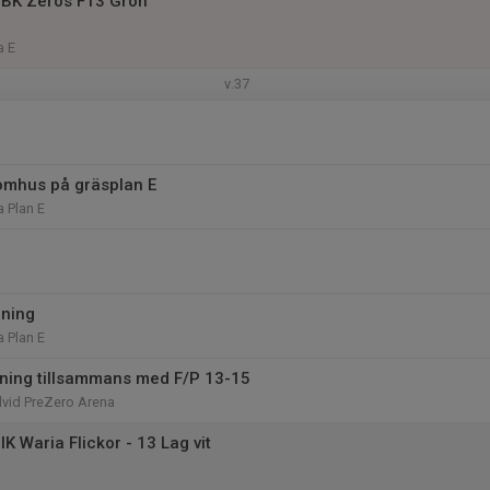
 BK Zeros F13 Grön
a E
v.37
omhus på gräsplan E
 Plan E
äning
 Plan E
ning tillsammans med F/P 13-15
dvid PreZero Arena
K Waria Flickor - 13 Lag vit