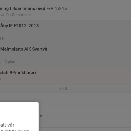
ning tillsammans med F/P 13-15
dvid PreZero Arena
Åby IF F2012-2013
a E
Malmslätts AIK Svartvit
en C-plan
tch 9-9 inkl teori
a
v.40
omhus på gräsplan E
 Plan E
att vår