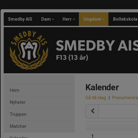
Smedby AIS
Dam
Herr
Ungdom
Bollekskola
SMEDBY AI
F13 (13 år)
Kalender
Hem
Gå till idag
|
Prenumerer
Nyheter
Truppen
Matcher
1