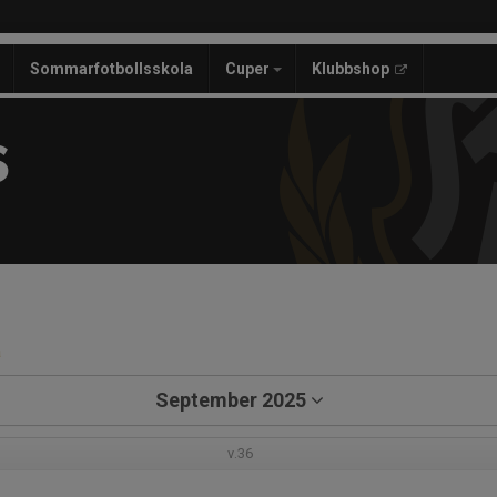
Sommarfotbollsskola
Cuper
Klubbshop
S
a
September 2025
v.36