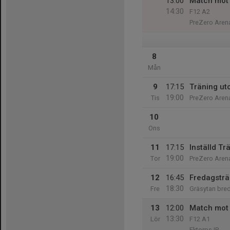
13:00
Match mot
14:30
F12 A2
PreZero Aren
8
Mån
9
17:15
Träning ut
19:00
Tis
PreZero Arena
10
Ons
11
17:15
Inställd Tr
19:00
Tor
PreZero Arena
12
16:45
Fredagsträ
18:30
Fre
Gräsytan bre
13
12:00
Match mot I
13:30
Lör
F12 A1
Ektorps IP