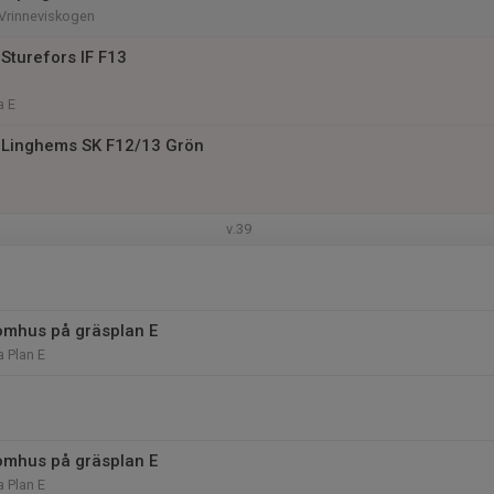
 Vrinneviskogen
Sturefors IF F13
a E
 Linghems SK F12/13 Grön
v.39
omhus på gräsplan E
 Plan E
omhus på gräsplan E
 Plan E