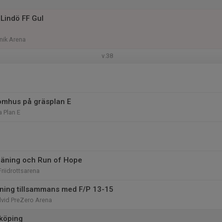
Lindö FF Gul
nik Arena
v.38
omhus på gräsplan E
 Plan E
räning och Run of Hope
riidrottsarena
ning tillsammans med F/P 13-15
dvid PreZero Arena
köping