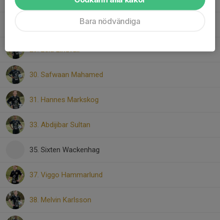
Bara nödvändiga
28. Edin Kabahija Andersson
29. Leia Lindvall
30. Safwaan Mahamed
31. Hannes Markskog
33. Abdijibar Sultan
35. Sixten Wackenhag
37. Viggo Hammarlund
38. Melvin Karlsson