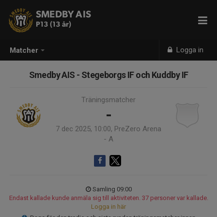
SMEDBY AIS
P13 (13 år)
Logga in
Matcher
Smedby AIS - Stegeborgs IF och Kuddby IF
Träningsmatcher
-
7 dec 2025, 10:00, PreZero Arena
- A
Samling 09:00
Endast kallade kunde anmäla sig till aktiviteten. 37 personer var kallade.
Logga in här