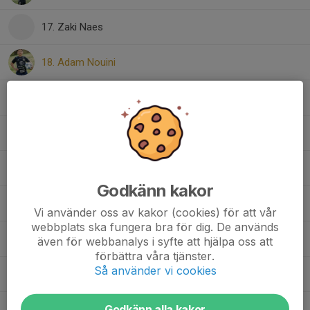
17. Zaki Naes
18. Adam Nouini
19. Lukas Nilsson
20. Jakub Obrebski
22. Yosef Saddiq
Godkänn kakor
23. Monhing Chan
Vi använder oss av kakor (cookies) för att vår
webbplats ska fungera bra för dig. De används
24. Arvid Smedberg Jepsen
även för webbanalys i syfte att hjälpa oss att
förbättra våra tjänster.
Så använder vi cookies
25. Vincent Ekström
Godkänn alla kakor
27. Mohammed-Amine Jamal