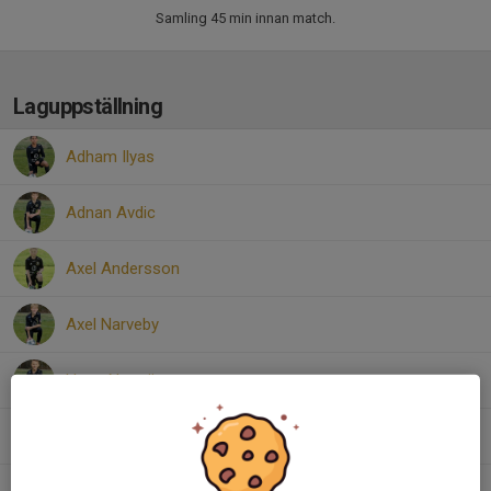
Samling 45 min innan match.
Laguppställning
Adham Ilyas
Adnan Avdic
Axel Andersson
Axel Narveby
Hugo Nyström
Karam Esmael