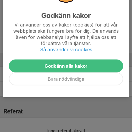
Kasper Granath Nylin
Godkänn kakor
Leo Laine
Vi använder oss av kakor (cookies) för att vår
Theo Jugo
webbplats ska fungera bra för dig. De används
även för webbanalys i syfte att hjälpa oss att
förbättra våra tjänster.
Valter Lundgren
Så använder vi cookies
Ledare
Godkänn alla kakor
Alen Jugo
Fystränare
Bara nödvändiga
Per Narveby
Huvudledare
Referat
Inget referat skrivet