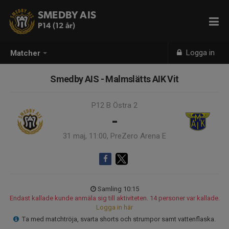
SMEDBY AIS
P14 (12 år)
Logga in
Matcher
Smedby AIS - Malmslätts AIK Vit
P12 B Östra 2
-
31 maj, 11:00, PreZero Arena E
Samling 10:15
Endast kallade kunde anmäla sig till aktiviteten. 14 personer var kallade.
Logga in här
Ta med matchtröja, svarta shorts och strumpor samt vattenflaska.